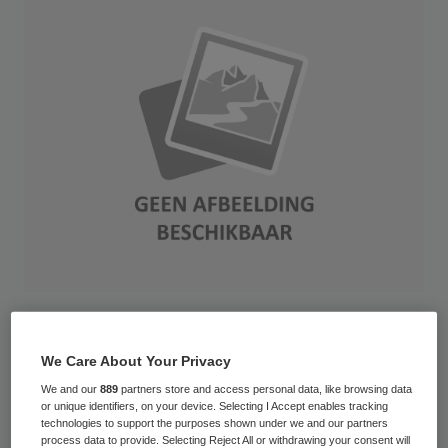
De zorg in Nederlandse operatiekamers is
onder druk van de Inspectie voor de
We Care About Your Privacy
Gezondheidszorg (IGZ) veiliger geworden.
We and our
889
partners store and access personal data, like browsing data
or unique identifiers, on your device. Selecting I Accept enables tracking
Ook de twintig OK’s die in 2008 niet aan alle
technologies to support the purposes shown under we and our partners
process data to provide. Selecting Reject All or withdrawing your consent will