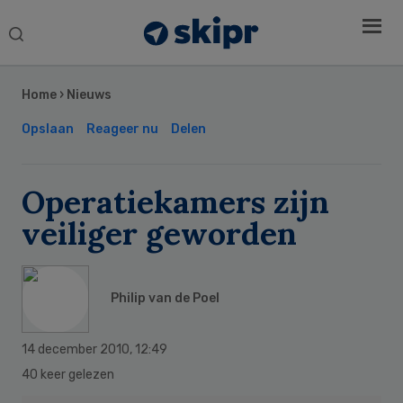
Search
this
Secondary
website
Sidebar
Home
›
Nieuws
Opslaan
Reageer nu
Delen
Operatiekamers zijn
veiliger geworden
Philip van de Poel
14 december 2010
,
12:49
40 keer gelezen