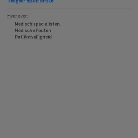
Reageer op dit artikel
Meer over:
Medisch specialisten
Medische fouten
Patiëntveiligheid
Primary
Sidebar