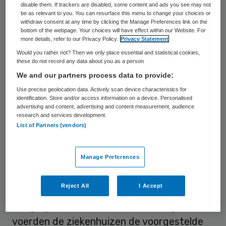
voorwaarden voor verantwoorde zorg
disable them. If trackers are disabled, some content and ads you see may not
be as relevant to you. You can resurface this menu to change your choices or
voldeden, functioneren volgens de IGZ nu
withdraw consent at any time by clicking the Manage Preferences link on the
naar behoren.
bottom of the webpage. Your choices will have effect within our Website. For
more details, refer to our Privacy Policy.
Privacy Statement
Would you rather not? Then we only place essential and statistical cookies,
these do not record any data about you as a person
We and our partners process data to provide:
Dreiging
Use precise geolocation data. Actively scan device characteristics for
identification. Store and/or access information on a device. Personalised
advertising and content, advertising and content measurement, audience
De verbeteringen zijn volgens de
IGZ
niet
research and services development.
List of Partners (vendors)
zonder slag of stoot tot stand gekomen.
Tijdens een nieuw onderzoek in 2009
Manage Preferences
constateerde de IGZ dat geen van de
onderzochte ziekenhuizen alle benodigde
Reject All
I Accept
verbetermaatregelen had ingevoerd. Pas na
dreiging met handhavende maatregelen,
voerden de ziekenhuizen de voorgestelde