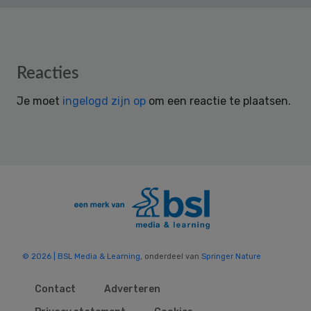
Reader
Reacties
Interactions
Je moet
ingelogd zijn op
om een reactie te plaatsen.
© 2026 | BSL Media & Learning
, onderdeel van
Springer Nature
Contact
Adverteren