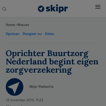
Search
this
Secondary
website
Sidebar
Home
›
Nieuws
Opslaan
Reageer nu
Delen
Oprichter Buurtzorg
Nederland begint eigen
zorgverzekering
Skipr Redactie
12 november 2015
,
11:23