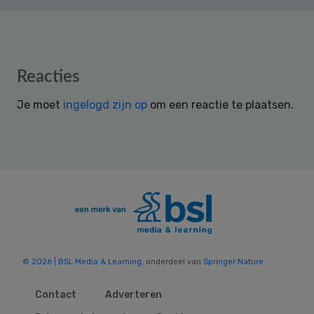
Reader
Reacties
Interactions
Je moet
ingelogd zijn op
om een reactie te plaatsen.
© 2026 | BSL Media & Learning
, onderdeel van
Springer Nature
Contact
Adverteren