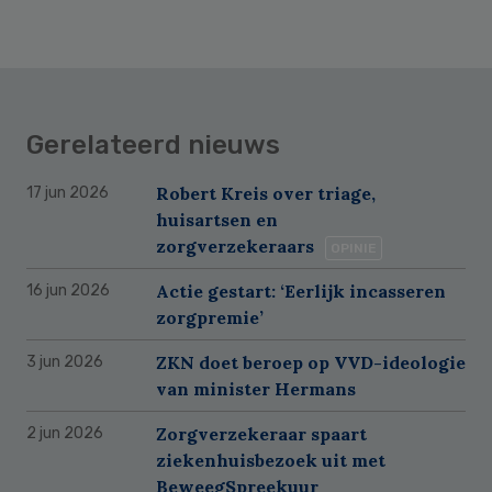
Gerelateerd nieuws
Robert Kreis over triage,
17 jun 2026
huisartsen en
zorgverzekeraars
OPINIE
Actie gestart: ‘Eerlijk incasseren
16 jun 2026
zorgpremie’
ZKN doet beroep op VVD-ideologie
3 jun 2026
van minister Hermans
Zorgverzekeraar spaart
2 jun 2026
ziekenhuisbezoek uit met
BeweegSpreekuur