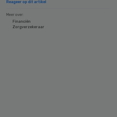
Reageer op dit artikel
Meer over:
Financiën
Zorgverzekeraar
Primary
Sidebar