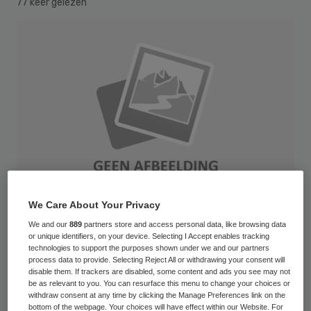
77 keer gelezen
We Care About Your Privacy
We and our
889
partners store and access personal data, like browsing data
or unique identifiers, on your device. Selecting I Accept enables tracking
AppleMark
technologies to support the purposes shown under we and our partners
process data to provide. Selecting Reject All or withdrawing your consent will
disable them. If trackers are disabled, some content and ads you see may not
Jos de Blok, oprichter van Buurtzorg
be as relevant to you. You can resurface this menu to change your choices or
withdraw consent at any time by clicking the Manage Preferences link on the
Nederland, begint een eigen
bottom of the webpage. Your choices will have effect within our Website. For