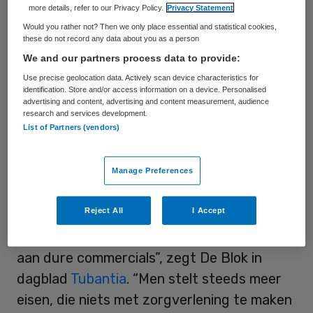
more details, refer to our Privacy Policy.
Privacy Statement
zorgverzekering. De Blok wil in 2017 met de
Would you rather not? Then we only place essential and statistical cookies,
nieuwe zorgverzekering de markt op om de
these do not record any data about you as a person
concurrentie aan te gaan met grote
We and our partners process data to provide:
zorgverzekeraars.
Use precise geolocation data. Actively scan device characteristics for
identification. Store and/or access information on a device. Personalised
advertising and content, advertising and content measurement, audience
De Blok presenteert zijn plan op 3
research and services development.
List of Partners (vendors)
december. Dan begint ook een
publiekscampagne. Volgens De Blok gaat
het bij de bestaande zorgverzekeraars
Manage Preferences
puur om de commercie en de kosten en
Reject All
I Accept
draait het te weinig om de zorg voor
patiënten. “Er wordt veel geld uitgegeven
aan dure commercials”, zegt De Blok in
dagblad
Tubantia
. “Men stelt steeds meer
eisen, die niets met zorgverlening te maken