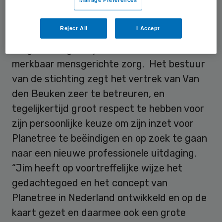
Manage Preferences
Stichting Planetree Nederland is opgericht
Reject All
I Accept
in 2006 en helpt zorgverleners en
zorginstellingen bij het realiseren van
merkbaar mensgerichte zorg. Het bestuur
van de stichting zegt het vertrek van Van
den Beuken zeer te betreuren, en
tegelijkertijd groot respect te hebben voor
zijn persoonlijke keuze om zijn inzet voor
Planetree te beëindigen en op zoek te gaan
naar een nieuwe professionele uitdaging.
“Jim heeft op voortreffelijke wijze het
gedachtegoed en het concept van
Planetree in Nederland ontwikkeld en op de
kaart gezet en daarmee ook een grote