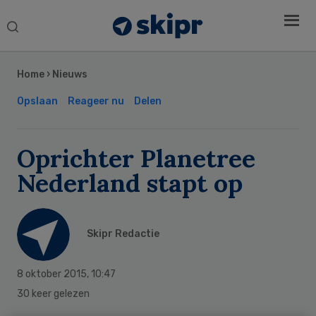
Search
this
Secondary
website
Sidebar
Home
›
Nieuws
Opslaan
Reageer nu
Delen
Oprichter Planetree
Nederland stapt op
Skipr Redactie
8 oktober 2015
,
10:47
30 keer gelezen