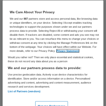
Jim van den Beuken, oprichter en
We Care About Your Privacy
bestuursvoorzitter van Planetree
We and our
887
partners store and access personal data, like browsing data
Nederland, stapt op met ingang van 1
or unique identifiers, on your device. Selecting I Accept enables tracking
januari 2016. Volgens het bestuur van de
technologies to support the purposes shown under we and our partners
process data to provide. Selecting Reject All or withdrawing your consent will
organisatie gaat hij op zoek naar “een
disable them. If trackers are disabled, some content and ads you see may not
be as relevant to you. You can resurface this menu to change your choices or
nieuwe professionele uitdaging”.
withdraw consent at any time by clicking the Manage Preferences link on the
bottom of the webpage. Your choices will have effect within our Website. For
more details, refer to our Privacy Policy.
Privacy Statement
Het bestuur gaat op zoek naar een
Would you rather not? Then we only place essential and statistical cookies,
opvolger van Van den Beuken. Intussen zal
these do not record any data about you as a person
Joep Verbugt vanaf 1 januari de rol
We and our partners process data to provide:
vervullen van waarnemend voorzitter. Hij is
Use precise geolocation data. Actively scan device characteristics for
identification. Store and/or access information on a device. Personalised
al langer bestuurslid van Planetree. Tevens
advertising and content, advertising and content measurement, audience
research and services development.
is Verbugt bestuursvoorzitter van GGz
List of Partners (vendors)
Eindhoven, wat hij overigens na 1 januari
ook blijft.