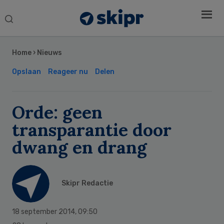
Search
this
Secondary
website
Sidebar
Home
›
Nieuws
Opslaan
Reageer nu
Delen
Orde: geen
transparantie door
dwang en drang
Skipr Redactie
18 september 2014
,
09:50