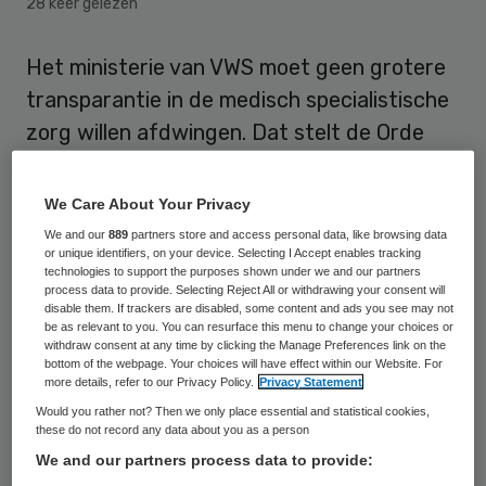
28 keer gelezen
Het ministerie van VWS moet geen grotere
transparantie in de medisch specialistische
zorg willen afdwingen. Dat stelt de Orde
van Medisch Specialisten (OMS).
We Care About Your Privacy
De orde reageert daarmee op een oproep
We and our
889
partners store and access personal data, like browsing data
die minister Schippers deed tijdens het door
or unique identifiers, on your device. Selecting I Accept enables tracking
technologies to support the purposes shown under we and our partners
Medisch Contact georganiseerde
process data to provide. Selecting Reject All or withdrawing your consent will
disable them. If trackers are disabled, some content and ads you see may not
Prinsjesdagontbijt. Schippers kondigde bij
be as relevant to you. You can resurface this menu to change your choices or
deze gelegenheid aan dat 2015 wat haar
withdraw consent at any time by clicking the Manage Preferences link on the
bottom of the webpage. Your choices will have effect within our Website. For
betreft
“het jaar van de transparantie”
more details, refer to our Privacy Policy.
Privacy Statement
moet worden. “Nog meer inzicht in kwaliteit,
Would you rather not? Then we only place essential and statistical cookies,
these do not record any data about you as a person
meer transparantie, is inderdaad van
We and our partners process data to provide:
belang, daar sluiten we ons bij aan”, aldus