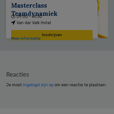
Masterclass
Teamdynamiek
09:00 - 16:30
Van der Valk Hotel
Inschrijven
Meer informatie
Reader
Reacties
Interactions
Je moet
ingelogd zijn op
om een reactie te plaatsen.