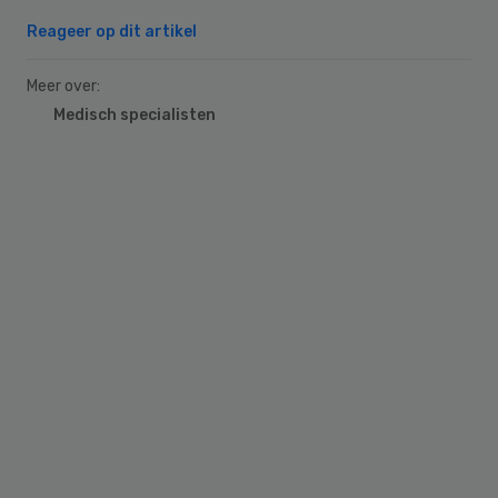
Reageer op dit artikel
Meer over:
Medisch specialisten
Primary
Sidebar