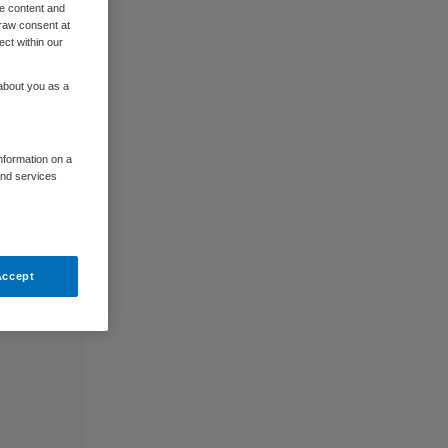
me content and
raw consent at
ect within our
 about you as a
information on a
and services
Accept