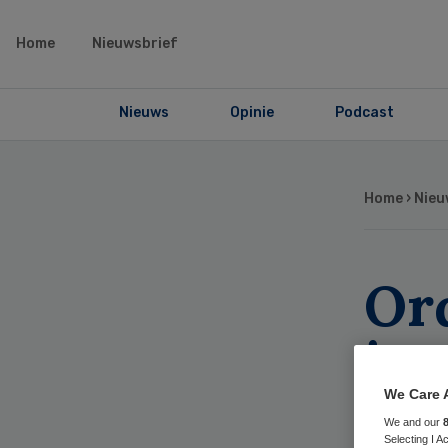
Home
Nieuwsbrief
Nieuws
Opinie
Podcast
Home
›
Nieu
Or
in
en
We Care 
We and our
Selecting I 