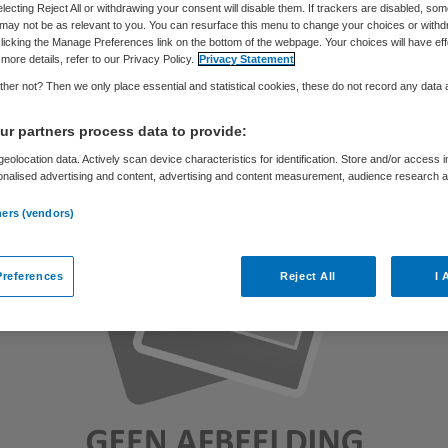
electing Reject All or withdrawing your consent will disable them. If trackers are disabled, so
may not be as relevant to you. You can resurface this menu to change your choices or withd
licking the Manage Preferences link on the bottom of the webpage. Your choices will have eff
more details, refer to our Privacy Policy.
Privacy Statement
Ingrid Grutters
18 januari 2011
,
06:12
49 keer gelezen
her not? Then we only place essential and statistical cookies, these do not record any data
r partners process data to provide:
eolocation data. Actively scan device characteristics for identification. Store and/or access 
onalised advertising and content, advertising and content measurement, audience research 
.
ners (vendors)
references
Reject All
I 