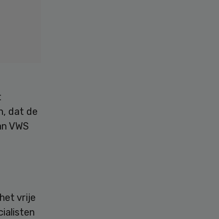
t
n, dat de
van VWS
et vrije
ialisten