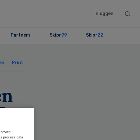
Searc
Inloggen
this
websit
Partners
Skipr
99
Skipr
22
Primary
Sidebar
en
Print
en
S
 device.
rs process data