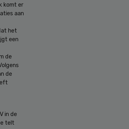
jk komt er
aties aan
dat het
jgt een
om de
 Volgens
an de
eft
V in de
e telt