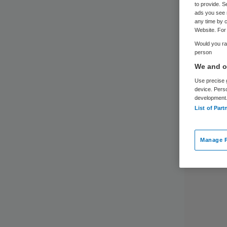
to provide. S
ads you see 
any time by c
Website. For 
Would you rat
person
We and ou
Use precise g
device. Pers
development
List of Part
Manage P