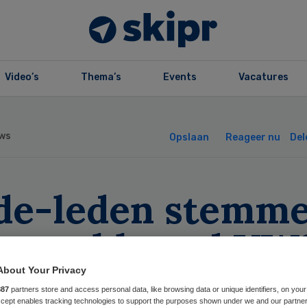
Video’s
Thema’s
Events
Vacatures
ws
Opslaan
Reageer nu
Del
de-leden stemm
 met akkoord VW
 NVZ
About Your Privacy
887
partners store and access personal data, like browsing data or unique identifiers, on your
Accept enables tracking technologies to support the purposes shown under we and our partne