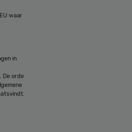
e EU waar
gen in
. De orde
 algemene
aatsvindt.