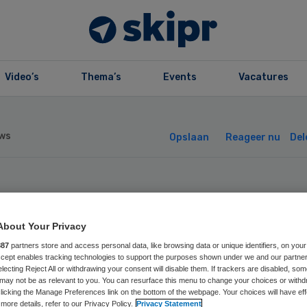
Video’s
Thema’s
Events
Vacatures
ws
Opslaan
Reageer nu
Del
de wil geen
About Your Privacy
inimum-
887
partners store and access personal data, like browsing data or unique identifiers, on your
Accept enables tracking technologies to support the purposes shown under we and our partne
cialisten’
electing Reject All or withdrawing your consent will disable them. If trackers are disabled, so
may not be as relevant to you. You can resurface this menu to change your choices or withd
licking the Manage Preferences link on the bottom of the webpage. Your choices will have eff
more details, refer to our Privacy Policy.
Privacy Statement