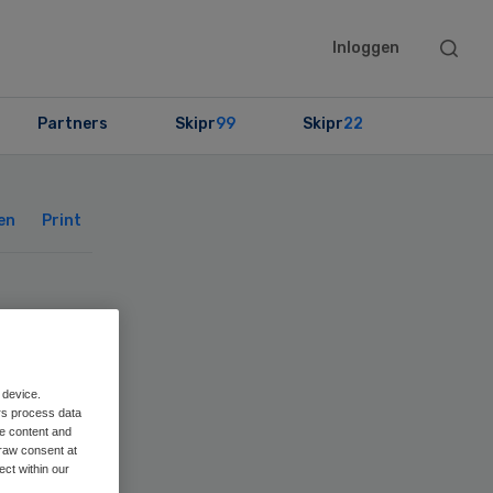
Searc
Inloggen
this
websit
Partners
Skipr
99
Skipr
22
Primary
Sidebar
en
Print
 device.
rs process data
me content and
raw consent at
ect within our