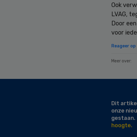
Ook verw
LVAG, te
Door een 
voor iede
Reageer op d
Meer over:
Secondary
Sidebar
Dit artike
onze nie
gestaan.
hoogte.