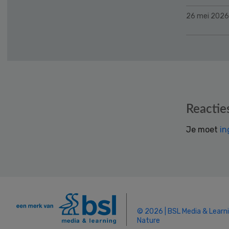
26 mei 2026
Reader
Reactie
Interactions
Je moet
in
© 2026 | BSL Media & Learn
Nature