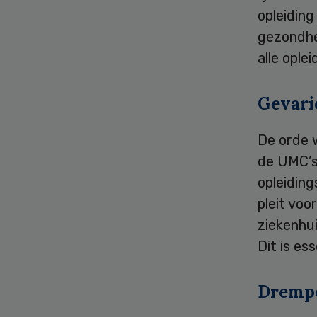
opleidin
gezondhei
alle ople
Gevari
De orde 
de UMC’s
opleiding
pleit vo
ziekenhui
Dit is es
Dremp