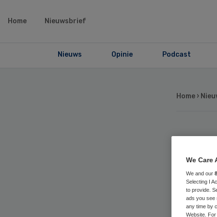
Home
Nieuwsbrief
Nieuws
Opinie
Podcast
Home
›
Nieu
Or
We Care 
‘m
We and our
Selecting I 
spe
to provide. S
ads you see 
any time by c
Website. For 