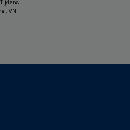
 Tijdens
het VN