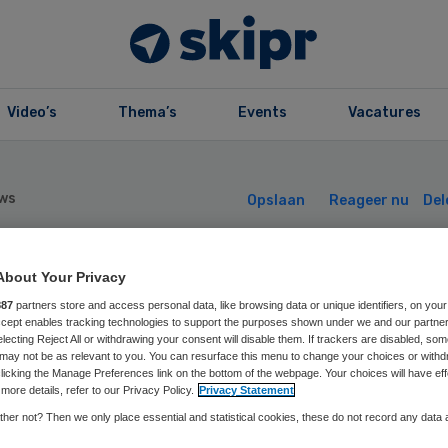
Video’s
Thema’s
Events
Vacatures
ws
Opslaan
Reageer nu
Del
About Your Privacy
win van Dijk
887
partners store and access personal data, like browsing data or unique identifiers, on your
Accept enables tracking technologies to support the purposes shown under we and our partne
rzitter rvt
electing Reject All or withdrawing your consent will disable them. If trackers are disabled, so
may not be as relevant to you. You can resurface this menu to change your choices or withd
licking the Manage Preferences link on the bottom of the webpage. Your choices will have eff
tiëntenfederatie
more details, refer to our Privacy Policy.
Privacy Statement
her not? Then we only place essential and statistical cookies, these do not record any data