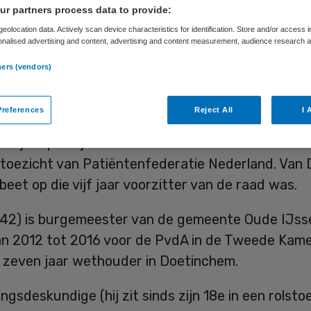
derland
r partners process data to provide:
eolocation data. Actively scan device characteristics for identification. Store and/or access 
onalised advertising and content, advertising and content measurement, audience research 
.
ners (vendors)
Skipr Redactie
10 november 2017
,
13:35
47 keer gelezen
references
Reject All
I 
 Dijk is per 1 januari 2018 de nieuwe voorzitter v
toezicht van Patiëntenfederatie Nederland. Van D
beet op die vijf jaar voorzitter van de raad was.
 (42) is burgemeester van de gemeente Oude IJsse
van 2012 tot 2016 voor de PvdA in de Tweede Kam
 zeven jaar wethouder in Doetinchem.
ingsdeskundige (hij zit sinds zijn 18e in een rolstoe