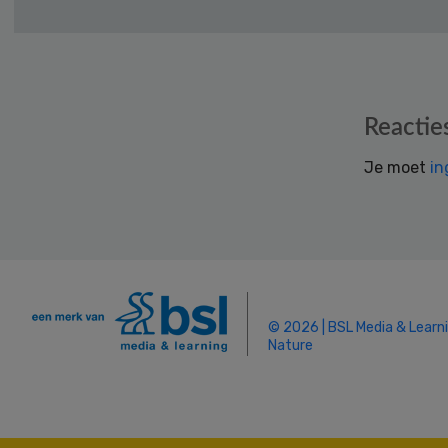
Reader
Reactie
Interactions
Je moet
in
© 2026 | BSL Media & Learn
Nature