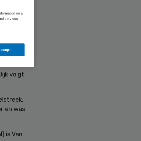
information on a
and services
Accept
an de
ijk volgt
lstreek.
er en was
l) is Van