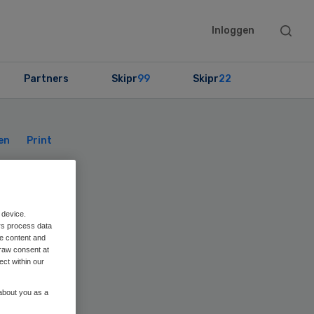
Searc
Inloggen
this
websit
Partners
Skipr
99
Skipr
22
Primary
Sidebar
en
Print
 device.
rs process data
me content and
raw consent at
ect within our
 about you as a