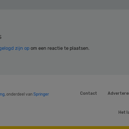
s
gelogd zijn op
om een reactie te plaatsen.
Contact
Advertere
ing
, onderdeel van
Springer
Het l