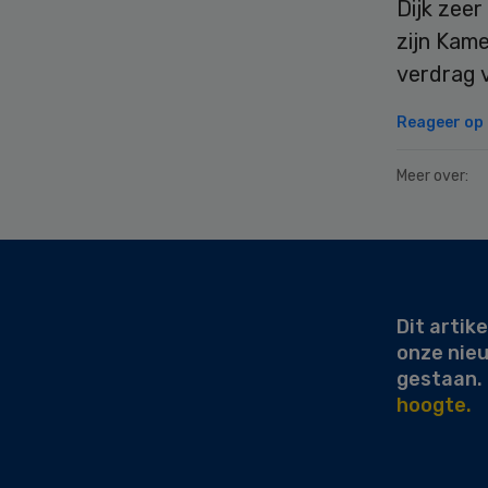
Dijk zeer
zijn Kame
verdrag 
Reageer op d
Meer over:
Secondary
Sidebar
Dit artike
onze nie
gestaan.
hoogte.