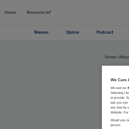
Home
Nieuwsbrief
Nieuws
Opinie
Podcast
Home
›
Nieu
We Care 
Ot
We and our
Selecting I 
voo
to provide. S
ads you see 
any time by c
Pa
Website. For 
Would you rat
person