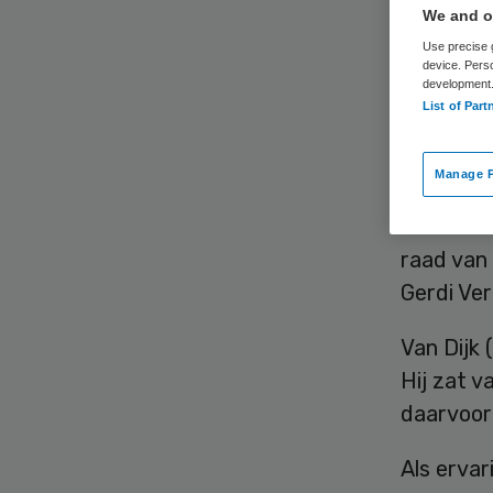
Ne
We and ou
Use precise g
device. Pers
development
List of Part
Manage P
Otwin van
raad van 
Gerdi Ver
Van Dijk
Hij zat 
daarvoor
Als ervar