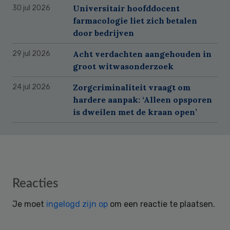
Universitair hoofddocent
30 jul 2026
farmacologie liet zich betalen
door bedrijven
Acht verdachten aangehouden in
29 jul 2026
groot witwasonderzoek
Zorgcriminaliteit vraagt om
24 jul 2026
hardere aanpak: ‘Alleen opsporen
is dweilen met de kraan open’
Reader
Reacties
Interactions
Je moet
ingelogd zijn op
om een reactie te plaatsen.