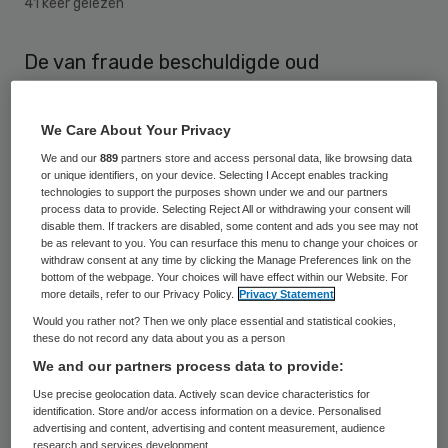
41 keer gelezen
De van fraude beschuldigde oud
bestuurder van zorgorganisatie Diafaan
heeft het voorzitterschap neergelegd van
We Care About Your Privacy
de lokale afdeling van het CDA in
We and our
889
partners store and access personal data, like browsing data
or unique identifiers, on your device. Selecting I Accept enables tracking
Rijnwaarden. Dat besluit nam hij
technologies to support the purposes shown under we and our partners
woensdagavond, nadat Skipr dinsdag 7
process data to provide. Selecting Reject All or withdrawing your consent will
disable them. If trackers are disabled, some content and ads you see may not
oktober had onthuld dat hij zich onder
be as relevant to you. You can resurface this menu to change your choices or
withdraw consent at any time by clicking the Manage Preferences link on the
andere 45.000 euro aan bonussen op
bottom of the webpage. Your choices will have effect within our Website. For
more details, refer to our Privacy Policy.
Privacy Statement
onrechtmatige wijze had toegeëigend.
Would you rather not? Then we only place essential and statistical cookies,
these do not record any data about you as a person
Het CDA heeft donderdag alle gegevens
We and our partners process data to provide:
van de ex-voorzitter van de site verwijderd
Use precise geolocation data. Actively scan device characteristics for
en beraadt zich op de situatie.
identification. Store and/or access information on a device. Personalised
advertising and content, advertising and content measurement, audience
research and services development.