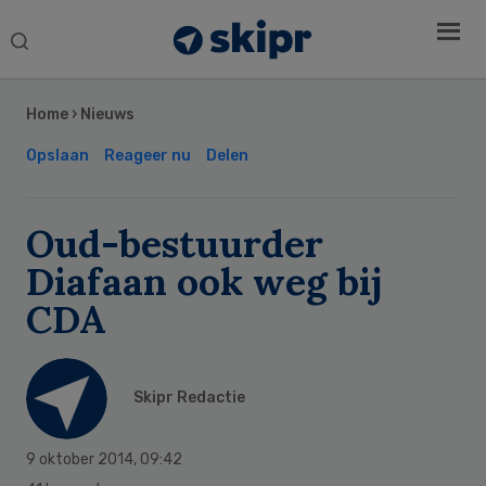
Search
this
Secondary
website
Sidebar
Home
›
Nieuws
Opslaan
Reageer nu
Delen
Oud-bestuurder
Diafaan ook weg bij
CDA
Skipr Redactie
9 oktober 2014
,
09:42