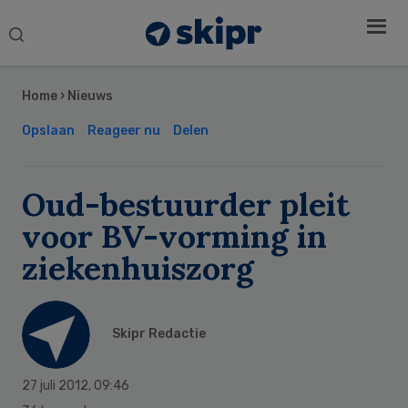
Search
this
Secondary
website
Sidebar
Home
›
Nieuws
Opslaan
Reageer nu
Delen
Oud-bestuurder pleit
voor BV-vorming in
ziekenhuiszorg
Skipr Redactie
27 juli 2012
,
09:46