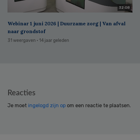
32:08
Webinar 1 juni 2026 | Duurzame zorg | Van afval
naar grondstof
31 weergaven
· 14 jaar geleden
Reader
Reacties
Interactions
Je moet
ingelogd zijn op
om een reactie te plaatsen.