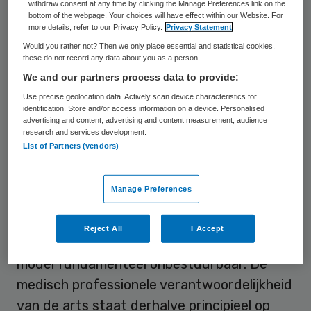
withdraw consent at any time by clicking the Manage Preferences link on the
kritische beoordeling van de effectiviteit
bottom of the webpage. Your choices will have effect within our Website. For
more details, refer to our Privacy Policy.
Privacy Statement
van (be)handelen, alsmede de routing en
Would you rather not? Then we only place essential and statistical cookies,
planning. Hij denkt dat de organisatie het
these do not record any data about you as a person
evenwicht opzoekt tussen medische
We and our partners process data to provide:
noodzakelijkheid en economische
Use precise geolocation data. Actively scan device characteristics for
identification. Store and/or access information on a device. Personalised
mogelijkheid.
advertising and content, advertising and content measurement, audience
research and services development.
List of Partners (vendors)
Kostenverantwoordelijkheid
Manage Preferences
In het huidige organisatiemodel draagt de
medisch specialist geen enkele
Reject All
I Accept
kostenverantwoordelijkheid. Daarom is het
model fundamenteel onbestuurbaar. De
medisch professionele verantwoordelijkheid
van de arts staat derhalve principieel op