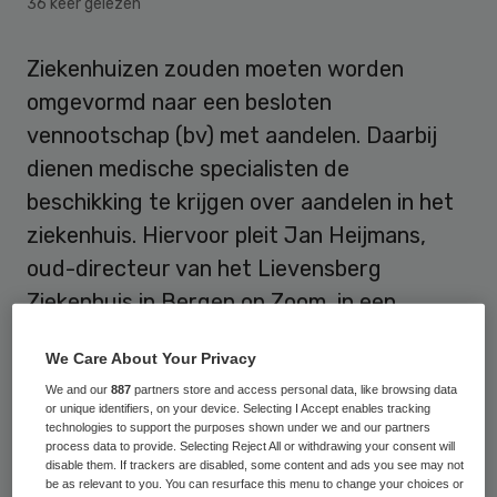
36 keer gelezen
Ziekenhuizen zouden moeten worden
omgevormd naar een besloten
vennootschap (bv) met aandelen. Daarbij
dienen medische specialisten de
beschikking te krijgen over aandelen in het
ziekenhuis. Hiervoor pleit Jan Heijmans,
oud-directeur van het Lievensberg
Ziekenhuis in Bergen op Zoom, in een
opiniestuk in het Brabants Dagblad.
We Care About Your Privacy
Het huidige organisatiemodel van
We and our
887
partners store and access personal data, like browsing data
or unique identifiers, on your device. Selecting I Accept enables tracking
ziekenhuizen is verouderd en kost geld. BV-
technologies to support the purposes shown under we and our partners
process data to provide. Selecting Reject All or withdrawing your consent will
vorming levert volgens Heijmans vele
disable them. If trackers are disabled, some content and ads you see may not
be as relevant to you. You can resurface this menu to change your choices or
voordelen op door betere efficiency en