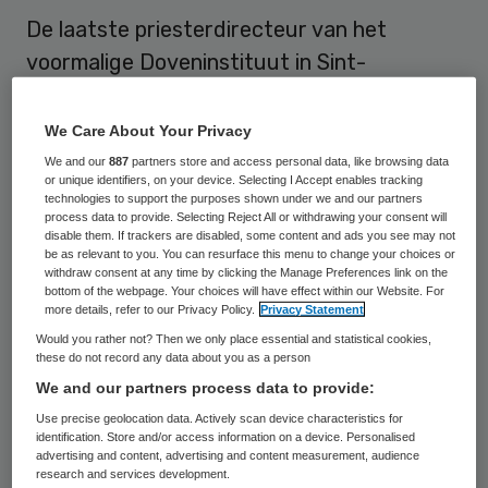
De laatste priesterdirecteur van het
voormalige Doveninstituut in Sint-
Michielsgestel Jan van Eijndhoven is
zondagavond op 86-jarige leeftijd
We Care About Your Privacy
overleden. Van Eijndhoven vierde medio
We and our
887
partners store and access personal data, like browsing data
or unique identifiers, on your device. Selecting I Accept enables tracking
vorig jaar nog zijn 60-jarige
technologies to support the purposes shown under we and our partners
process data to provide. Selecting Reject All or withdrawing your consent will
priesterjubileum en presenteerde toen zijn
disable them. If trackers are disabled, some content and ads you see may not
biografie met de titel: Dossier van een
be as relevant to you. You can resurface this menu to change your choices or
withdraw consent at any time by clicking the Manage Preferences link on the
emeritus.
bottom of the webpage. Your choices will have effect within our Website. For
more details, refer to our Privacy Policy.
Privacy Statement
Van Eijndhoven zette samen met wijlen
Would you rather not? Then we only place essential and statistical cookies,
these do not record any data about you as a person
Antoine van Uden, die een eigen
We and our partners process data to provide:
taalmethode ontwikkelde voor dove
Use precise geolocation data. Actively scan device characteristics for
kinderen het Gestelse instituut op de
identification. Store and/or access information on a device. Personalised
advertising and content, advertising and content measurement, audience
wereldkaart. In 1991 nam Van Eijndhoven
research and services development.