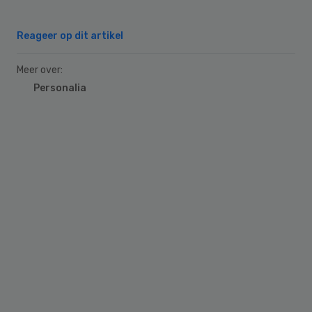
Reageer op dit artikel
Meer over:
Personalia
Primary
Sidebar