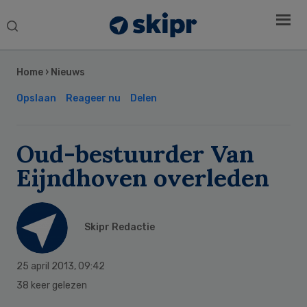
Search
this
Secondary
website
Sidebar
Home
›
Nieuws
Opslaan
Reageer nu
Delen
Oud-bestuurder Van
Eijndhoven overleden
Skipr Redactie
25 april 2013
,
09:42
38 keer gelezen