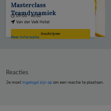
Masterclass
Teamdynamiek
09:00 - 16:30
Van der Valk Hotel
Inschrijven
Meer informatie
Reader
Reacties
Interactions
Je moet
ingelogd zijn op
om een reactie te plaatsen.