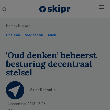
Search
this
Secondary
website
Sidebar
Home
›
Nieuws
Opslaan
Reageer nu
Delen
‘Oud denken’ beheerst
besturing decentraal
stelsel
Skipr Redactie
14 december 2015
,
13:26