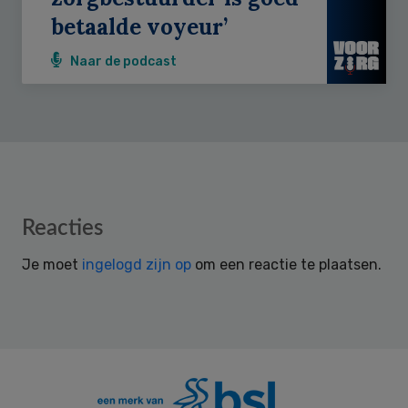
betaalde voyeur’
Naar de podcast
Reader
Reacties
Interactions
Je moet
ingelogd zijn op
om een reactie te plaatsen.