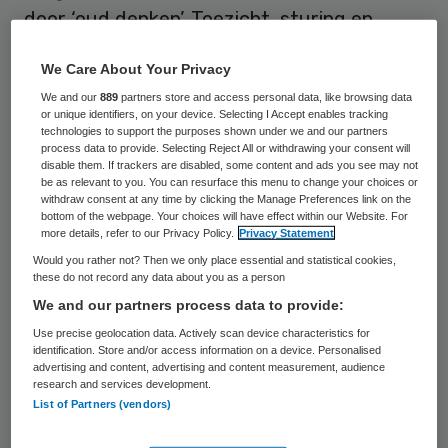
door ‘oud denken’. Toezicht, sturing en
verantwoording liggen nog altijd bij externe
We Care About Your Privacy
instanties en niet bij de burger, die de
We and our
889
partners store and access personal data, like browsing data
beoogde spil van het nieuwe stelsel is.
or unique identifiers, on your device. Selecting I Accept enables tracking
technologies to support the purposes shown under we and our partners
process data to provide. Selecting Reject All or withdrawing your consent will
Dat stellen Mirella Minkman en Henk Nies
disable them. If trackers are disabled, some content and ads you see may not
be as relevant to you. You can resurface this menu to change your choices or
van kennisinstituut Vilans in de
withdraw consent at any time by clicking the Manage Preferences link on the
opstelbundel ‘Zorg voor toezicht’
. Volgens
bottom of the webpage. Your choices will have effect within our Website. For
more details, refer to our Privacy Policy.
Privacy Statement
Minkman en Nies zijn er verschillende
Would you rather not? Then we only place essential and statistical cookies,
ontwikkelingen die een
heroriëntatie op
these do not record any data about you as a person
governance
noodzakelijk maken. Zo staat
We and our partners process data to provide:
de legitimiteit van het traditionele
Use precise geolocation data. Actively scan device characteristics for
identification. Store and/or access information on a device. Personalised
governance-model steeds verder onder
advertising and content, advertising and content measurement, audience
research and services development.
druk door de groeiende afstand tussen
List of Partners (vendors)
bestuur en praktijk.