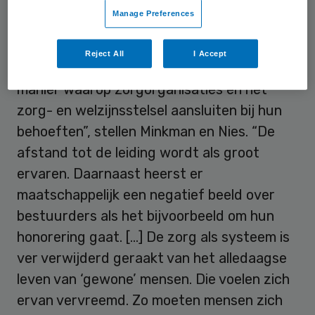
Manage Preferences
Afstand
Reject All
I Accept
“Bij de burgers leeft onvrede over de
manier waarop zorgorganisaties en het
zorg- en welzijnsstelsel aansluiten bij hun
behoeften”, stellen Minkman en Nies. “De
afstand tot de leiding wordt als groot
ervaren. Daarnaast heerst er
maatschappelijk een negatief beeld over
bestuurders als het bijvoorbeeld om hun
honorering gaat. […] De zorg als systeem is
ver verwijderd geraakt van het alledaagse
leven van ‘gewone’ mensen. Die voelen zich
ervan vervreemd. Zo moeten mensen zich