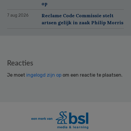
op
Reclame Code Commissie stelt
7 aug 2026
artsen gelijk in zaak Philip Morris
Reader
Reacties
Interactions
Je moet
ingelogd zijn op
om een reactie te plaatsen.