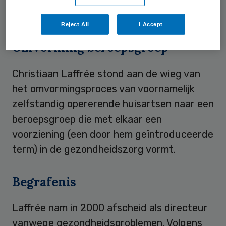
bijdrage hieraan.
Reject All
I Accept
Omvorming beroepsgroep
Christiaan Laffrée stond aan de wieg van
het omvormingsproces van voornamelijk
zelfstandig opererende huisartsen naar een
beroepsgroep die met elkaar een
voorziening (een door hem geïntroduceerde
term) in de gezondheidszorg vormt.
Begrafenis
Laffrée nam in 2000 afscheid als directeur
vanwege gezondheidsproblemen. Volgens