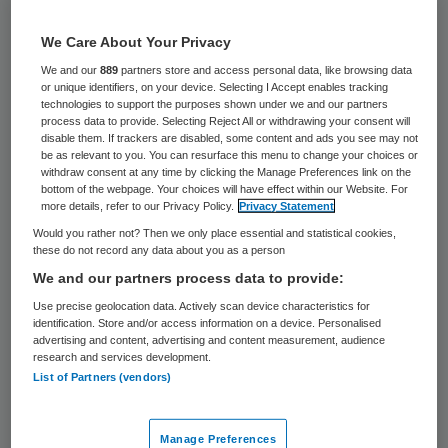
78 keer gelezen
We Care About Your Privacy
Christiaan Laffrée, de voormalig directeur
We and our
889
partners store and access personal data, like browsing data
van de Landelijke Huisartsen Vereniging
or unique identifiers, on your device. Selecting I Accept enables tracking
technologies to support the purposes shown under we and our partners
(LHV) is op 61-jarige leeftijd overleden op
process data to provide. Selecting Reject All or withdrawing your consent will
disable them. If trackers are disabled, some content and ads you see may not
27 februari 2010. Dit meldt de LHV op haar
be as relevant to you. You can resurface this menu to change your choices or
withdraw consent at any time by clicking the Manage Preferences link on the
site.
bottom of the webpage. Your choices will have effect within our Website. For
more details, refer to our Privacy Policy.
Privacy Statement
Would you rather not? Then we only place essential and statistical cookies,
Christiaan Laffrée
these do not record any data about you as a person
We and our partners process data to provide:
Laffrée was van 1987 tot begin 2000
Use precise geolocation data. Actively scan device characteristics for
directeur van de LHV. Van de Zandt, Knook,
identification. Store and/or access information on a device. Personalised
advertising and content, advertising and content measurement, audience
Bergen en Van Velzen waren de voorzitters
research and services development.
List of Partners (vendors)
in deze periode waarin de regionale
ontwikkeling van de LHV tot bloei kwam. De
Manage Preferences
LHV
prijst Laffrée om zijn waardevolle