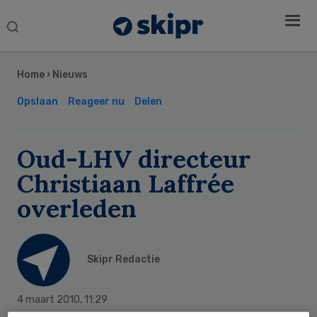
Search
this
Secondary
website
Sidebar
Home
›
Nieuws
Opslaan
Reageer nu
Delen
Oud-LHV directeur
Christiaan Laffrée
overleden
Skipr Redactie
4 maart 2010
,
11:29