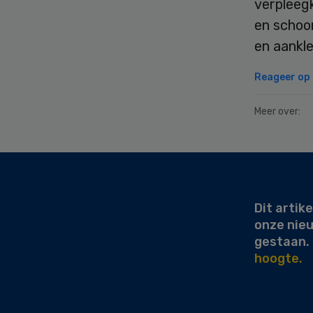
verpleegk
en schoon
en aankl
Reageer op d
Meer over:
Secondary
Sidebar
Dit artike
onze nie
gestaan.
hoogte.