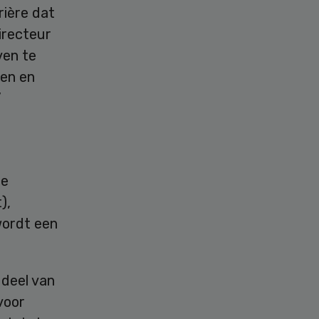
rière dat
irecteur
ven te
gen en
”
te
),
wordt een
 deel van
voor