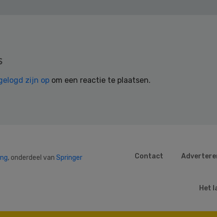
s
gelogd zijn op
om een reactie te plaatsen.
Contact
Advertere
ing
, onderdeel van
Springer
Het l