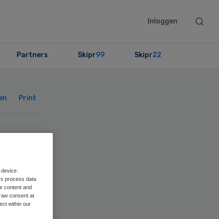
Searc
Inloggen
this
websit
Partners
Skipr
99
Skipr
22
Primary
Sidebar
en
Print
p
 device.
rs process data
me content and
raw consent at
ect within our