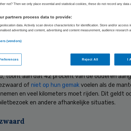
her not? Then we only place essential and statistical cookies, these do not record any data
r partners process data to provide:
Skipr Redactie
29 oktober 2019
,
08:42
88 keer gelezen
eolocation data. Actively scan device characteristics for identification. Store and/or access 
onalised advertising and content, advertising and content measurement, audience research 
.
ners (vendors)
 van de ouderen wil liever niet langer thuis won
 het moeilijk hulp aan een mantelzorger te vragen
references
Reject All
I 
k van KBO-PCOB, de grootste seniorenorganisati
d, toont aan dat 42 procent van de ouderen aan
bezwaard of
niet op hun gemak
voelen als de mant
 nemen en veel kilometers moet rijden. Dit geldt o
toiletbezoek en andere afhankelijke situaties.
ezwaard