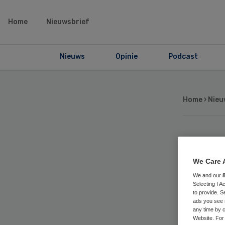
Home
Nieuwsbrief
Nieuws
Opinie
Podcast
Home
›
Nieu
Ou
We Care 
ma
We and our
Selecting I 
to provide. S
ma
ads you see 
any time by c
Website. For 