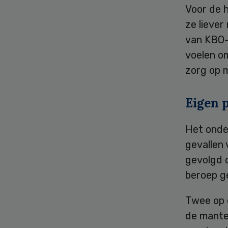
Voor de h
ze liever
van KBO-
voelen om
zorg op m
Eigen 
Het onde
gevallen 
gevolgd 
beroep ge
Twee op d
de mante