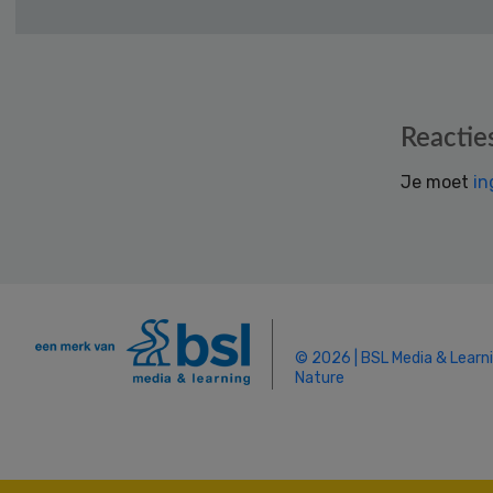
Reader
Reactie
Interactions
Je moet
in
© 2026 | BSL Media & Learn
Nature