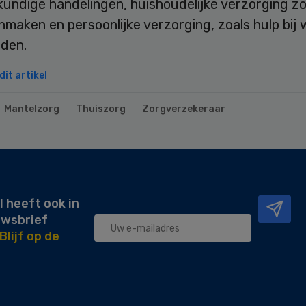
undige handelingen, huishoudelijke verzorging zo
maken en persoonlijke verzorging, zoals hulp bij
eden.
it artikel
Mantelzorg
Thuiszorg
Zorgverzekeraar
l heeft ook in
uwsbrief
Blijf op de