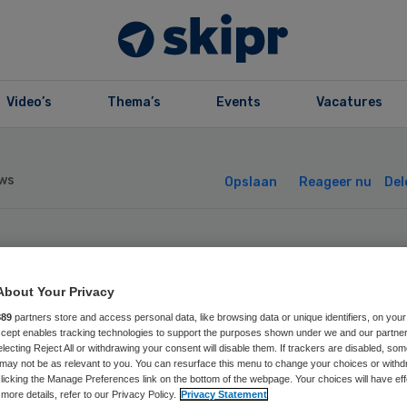
Video’s
Thema’s
Events
Vacatures
ws
Opslaan
Reageer nu
Del
deren doen niet
About Your Privacy
kkelijk beroep o
889
partners store and access personal data, like browsing data or unique identifiers, on your
Accept enables tracking technologies to support the purposes shown under we and our partne
electing Reject All or withdrawing your consent will disable them. If trackers are disabled, so
ntelzorger
may not be as relevant to you. You can resurface this menu to change your choices or withd
licking the Manage Preferences link on the bottom of the webpage. Your choices will have eff
more details, refer to our Privacy Policy.
Privacy Statement