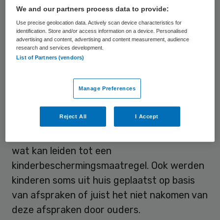
onderzocht dit juridische schemergebied
We and our partners process data to provide:
voor haar promotie.
Use precise geolocation data. Actively scan device characteristics for
identification. Store and/or access information on a device. Personalised
advertising and content, advertising and content measurement, audience
Beste bedoelingen
research and services development.
List of Partners (vendors)
Bij drang worden ouders, vaak met de
Manage Preferences
beste bedoelingen, onder druk gezet om
aanwijzingen van hulpverleners op te
Reject All
I Accept
volgen. Als ouders niet meewerken, kunnen
er vervolgstappen worden ondernomen,
wat kan leiden tot een
kinderbeschermingsmaatregel. Ook werden
kinderen soms uit huis geplaatst op basis
van afspraken of juist het niet nakomen van
deze afspraken door ouders.