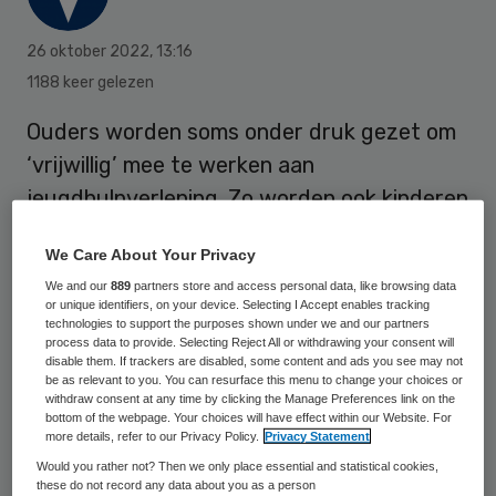
26 oktober 2022
,
13:16
1188 keer gelezen
Ouders worden soms onder druk gezet om
‘vrijwillig’ mee te werken aan
jeugdhulpverlening. Zo worden ook kinderen
soms uit huis geplaatst zonder
We Care About Your Privacy
tussenkomst van een rechter. Voor dit
We and our
889
partners store and access personal data, like browsing data
fenomeen, dat ‘drang’ wordt genoemd, zijn
or unique identifiers, on your device. Selecting I Accept enables tracking
technologies to support the purposes shown under we and our partners
geen wetten en regels en het is onduidelijk
process data to provide. Selecting Reject All or withdrawing your consent will
welke rechten betrokken kinderen en
disable them. If trackers are disabled, some content and ads you see may not
be as relevant to you. You can resurface this menu to change your choices or
ouders hebben.
withdraw consent at any time by clicking the Manage Preferences link on the
bottom of the webpage. Your choices will have effect within our Website. For
more details, refer to our Privacy Policy.
Privacy Statement
Would you rather not? Then we only place essential and statistical cookies,
Denise Verkroost van de Universiteit Leiden
these do not record any data about you as a person