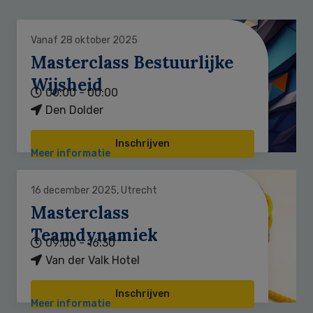
Vanaf 28 oktober 2025
Masterclass Bestuurlijke
Wijsheid
00:00 - 00:00
Den Dolder
Inschrijven
Meer informatie
16 december 2025, Utrecht
Masterclass
Teamdynamiek
09:00 - 16:30
Van der Valk Hotel
Inschrijven
Meer informatie