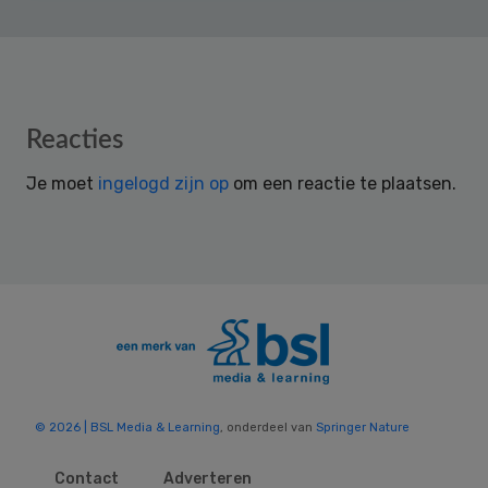
Reader
Reacties
Interactions
Je moet
ingelogd zijn op
om een reactie te plaatsen.
© 2026 | BSL Media & Learning
, onderdeel van
Springer Nature
Contact
Adverteren