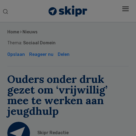
Search
this
Secondary
website
Sidebar
Home
›
Nieuws
Thema:
Sociaal Domein
Opslaan
Reageer nu
Delen
Ouders onder druk
gezet om ‘vrijwillig’
mee te werken aan
jeugdhulp
Skipr Redactie