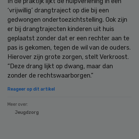
In de praktijk lijkt de hulpverlening in een
‘vrijwillig’ drangtraject op die bij een
gedwongen ondertoezichtstelling. Ook zijn
er bij drangtrajecten kinderen uit huis
geplaatst zonder dat er een rechter aan te
pas is gekomen, tegen de wil van de ouders.
Hierover zijn grote zorgen, stelt Verkroost.
“Deze drang lijkt op dwang, maar dan
zonder de rechtswaarborgen.”
Reageer op dit artikel
Meer over:
Jeugdzorg
Primary
Sidebar