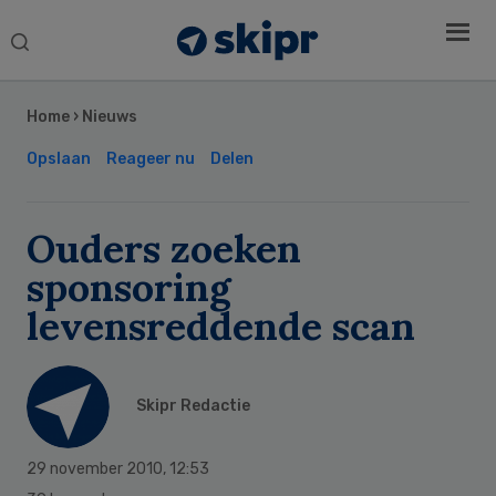
Search
this
Secondary
website
Sidebar
Home
›
Nieuws
Opslaan
Reageer nu
Delen
Ouders zoeken
sponsoring
levensreddende scan
Skipr Redactie
29 november 2010
,
12:53