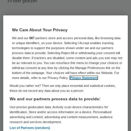
39 keer gelezen
We Care About Your Privacy
We and our
887
partners store and access personal data, like browsing data
or unique identifiers, on your device. Selecting I Accept enables tracking
technologies to support the purposes shown under we and our partners
process data to provide. Selecting Reject All or withdrawing your consent will
disable them. If trackers are disabled, some content and ads you see may not
be as relevant to you. You can resurface this menu to change your choices or
withdraw consent at any time by clicking the Manage Preferences link on the
bottom of the webpage. Your choices will have effect within our Website. For
more details, refer to our Privacy Policy.
Privacy Statement
Would you rather not? Then we only place essential and statistical cookies,
these do not record any data about you as a person
We and our partners process data to provide:
Nederlandse ziekenhuizen hebben geen
Use precise geolocation data. Actively scan device characteristics for
identification. Store and/or access information on a device. Personalised
geld om een levensreddende scan aan te
advertising and content, advertising and content measurement, audience
research and services development.
schaffen. Deze speciale scan verdubbelt de
List of Partners (vendors)