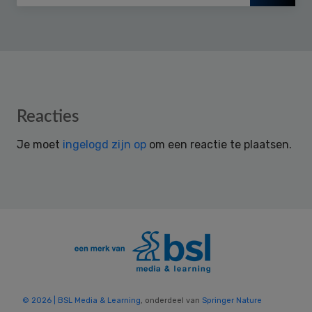
Reader
Reacties
Interactions
Je moet
ingelogd zijn op
om een reactie te plaatsen.
© 2026 | BSL Media & Learning
, onderdeel van
Springer Nature