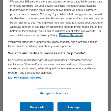
We and our
889
partners store and access personal data, like browsing data
De Amerikaanse farmaceut Abbvie neemt
or unique identifiers, on your device. Selecting I Accept enables tracking
technologies to support the purposes shown under we and our partners
zijn branchegenoot Pharmacyclics voor 21
process data to provide. Selecting Reject All or withdrawing your consent will
disable them. If trackers are disabled, some content and ads you see may not
miljard dollar (19 miljard euro) over. Dat
be as relevant to you. You can resurface this menu to change your choices or
withdraw consent at any time by clicking the Manage Preferences link on the
maakt het bedrijf donderdag bekend.
bottom of the webpage. Your choices will have effect within our Website. For
more details, refer to our Privacy Policy.
Privacy Statement
Pharmacyclics is gespecialiseerd in de
Would you rather not? Then we only place essential and statistical cookies,
these do not record any data about you as a person
behandeling van kanker. Met de overname
We and our partners process data to provide:
versterkt Abbvie zijn eigen positie in die
Use precise geolocation data. Actively scan device characteristics for
groeiende markt en wordt het bedrijf
identification. Store and/or access information on a device. Personalised
advertising and content, advertising and content measurement, audience
minder afhankelijk van zijn reumamiddel
research and services development.
Humira. Dat zorgt nu nog voor het
List of Partners (vendors)
leeuwendeel van de opbrengsten van het
bedrijf.
Manage Preferences
Reageer op dit artikel
Reject All
I Accept