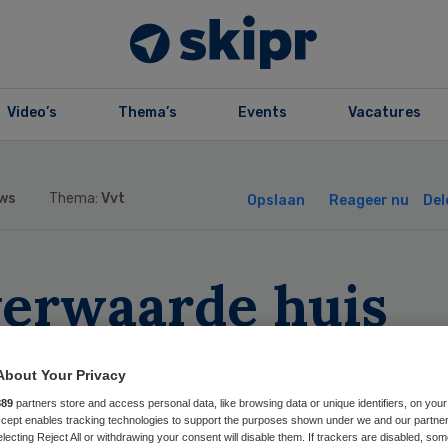
Video’s
Thema’s
Events
Vacatures
ws
Thema:
Vvt
Opslaan
Reageer nu
Del
verwaarde huis
enemen bij eige
About Your Privacy
drage
889
partners store and access personal data, like browsing data or unique identifiers, on your
Accept enables tracking technologies to support the purposes shown under we and our partne
electing Reject All or withdrawing your consent will disable them. If trackers are disabled, so