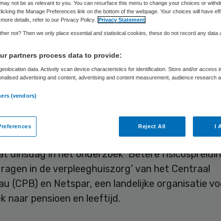
rpleeghuiszorg’
may not be as relevant to you. You can resurface this menu to change your choices or withd
licking the Manage Preferences link on the bottom of the webpage. Your choices will have eff
more details, refer to our Privacy Policy.
Privacy Statement
her not? Then we only place essential and statistical cookies, these do not record any data
r partners process data to provide:
Skipr Redactie
9 juni 2020
,
09:06
2737 keer gelezen
eolocation data. Actively scan device characteristics for identification. Store and/or access 
onalised advertising and content, advertising and content measurement, audience research 
.
 zou ook de overwaarde van een huis mee moete
ners (vendors)
ij het bepalen van de eigen bijdrage voor
uiszorg. Op die manier kan de overheid de financi
references
Reject All
I 
 van de eigen bijdragen beperken zonder dat het 
at dinsdag in het onderzoek ‘Betere risicospreidi
dragen in de verpleeghuiszorg’ van het Centraal
u (CPB) en Netspar, een landelijke organisatie vo
 naar pensioen en leeftijd.