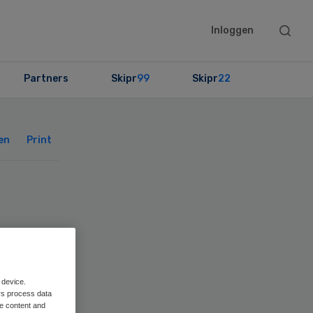
Searc
Inloggen
this
websit
Partners
Skipr
99
Skipr
22
Primary
Sidebar
en
Print
n
 device.
rs process data
me content and