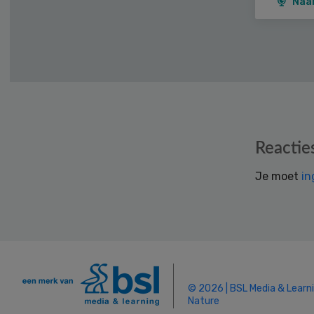
Naa
Reader
Reactie
Interactions
Je moet
in
© 2026 | BSL Media & Learn
Nature