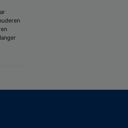
ar
 ouderen
ren
 langer