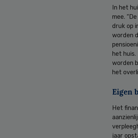
In het hu
mee. “De
druk op 
worden de
pensioen
het huis.
worden b
het overl
Eigen b
Het finan
aanzienli
verpleegh
jaar opst