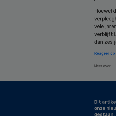
Hoewel d
verpleegh
vele jare
verblijft
dan zes j
Reageer op d
Meer over:
Secondary
Sidebar
Dit artike
onze nie
gestaan.