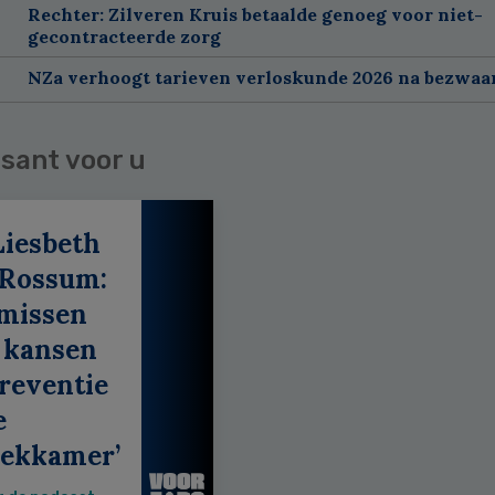
Rechter: Zilveren Kruis betaalde genoeg voor niet-
gecontracteerde zorg
NZa verhoogt tarieven verloskunde 2026 na bezwa
sant voor u
Liesbeth
 Rossum:
 missen
 kansen
reventie
e
eekkamer’