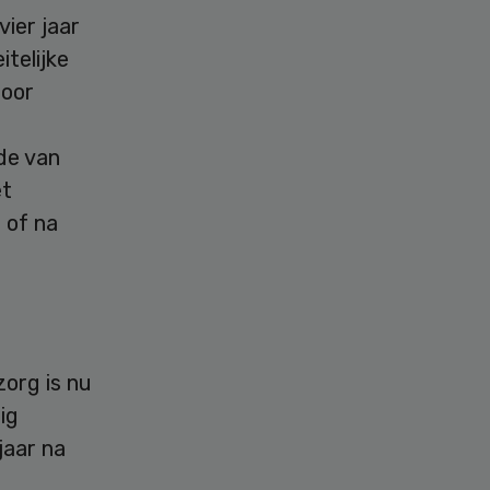
vier jaar
telijke
door
de van
et
 of na
zorg is nu
ig
jaar na