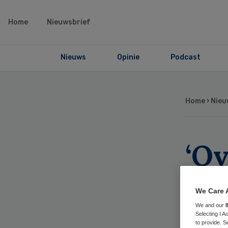
Home
Nieuwsbrief
Nieuws
Opinie
Podcast
Home
›
Nieu
‘O
me
We Care 
bij
We and our
Selecting I 
to provide. S