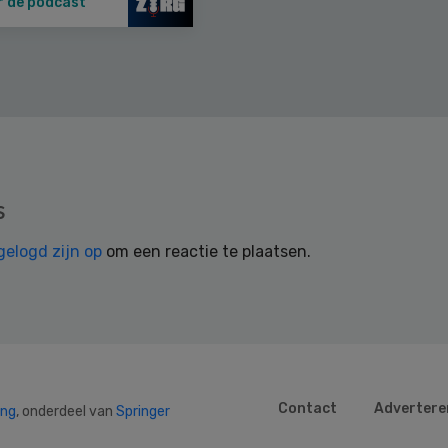
r de podcast
s
gelogd zijn op
om een reactie te plaatsen.
Contact
Advertere
ing
, onderdeel van
Springer