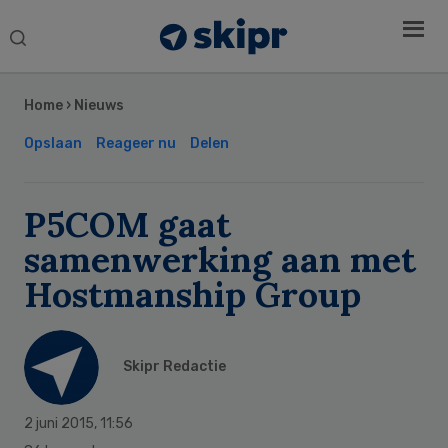
Search
this
Secondary
website
Sidebar
Home
›
Nieuws
Opslaan
Reageer nu
Delen
P5COM gaat
samenwerking aan met
Hostmanship Group
Skipr Redactie
2 juni 2015
,
11:56