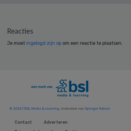
Reader
Reacties
Interactions
Je moet
ingelogd zijn op
om een reactie te plaatsen.
© 2026 | BSL Media & Learning
, onderdeel van
Springer Nature
Contact
Adverteren