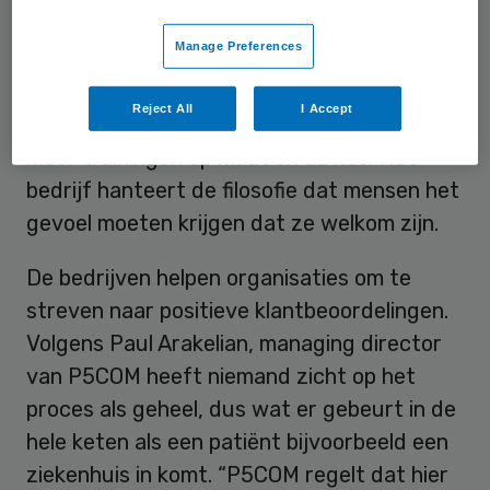
verantwoordelijkheid centraal staan”, aldus
Manage Preferences
P5COM. Hostmanship Group helpt
organisaties bij het realiseren van
Reject All
I Accept
cultuurverandering, door middel van onder
meer trainingen op maat en advies. Het
bedrijf hanteert de filosofie dat mensen het
gevoel moeten krijgen dat ze welkom zijn.
De bedrijven helpen organisaties om te
streven naar positieve klantbeoordelingen.
Volgens Paul Arakelian, managing director
van P5COM heeft niemand zicht op het
proces als geheel, dus wat er gebeurt in de
hele keten als een patiënt bijvoorbeeld een
ziekenhuis in komt. “P5COM regelt dat hier