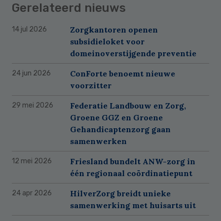
Gerelateerd nieuws
Zorgkantoren openen
14 jul 2026
subsidieloket voor
domeinoverstijgende preventie
ConForte benoemt nieuwe
24 jun 2026
voorzitter
Federatie Landbouw en Zorg,
29 mei 2026
Groene GGZ en Groene
Gehandicaptenzorg gaan
samenwerken
Friesland bundelt ANW-zorg in
12 mei 2026
één regionaal coördinatiepunt
HilverZorg breidt unieke
24 apr 2026
samenwerking met huisarts uit