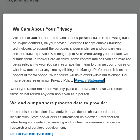
86 keer gelezen
De consultancybureaus P5COM en
Hostmanship Group zijn een strategische
We Care About Your Privacy
samenwerking aangegaan. De bedrijven,
We and our
889
partners store and access personal data, like browsing data
or unique identifiers, on your device. Selecting I Accept enables tracking
beide actief in de zorg, zien elkaars
technologies to support the purposes shown under we and our partners
process data to provide. Selecting Reject All or withdrawing your consent will
expertise als een goede aanvulling op de
disable them. If trackers are disabled, some content and ads you see may not
be as relevant to you. You can resurface this menu to change your choices or
eigen dienstverlening.
withdraw consent at any time by clicking the Manage Preferences link on the
bottom of the webpage. Your choices will have effect within our Website. For
P5COM houdt zich bezig met het
more details, refer to our Privacy Policy.
Privacy Statement
Would you rather not? Then we only place essential and statistical cookies,
ontwikkelen en implementeren van
these do not record any data about you as a person
operationele en structurele
We and our partners process data to provide:
prestatieverbeteringen in met name
Use precise geolocation data. Actively scan device characteristics for
identification. Store and/or access information on a device. Personalised
zorgorganisaties. “Dit vraagt om een
advertising and content, advertising and content measurement, audience
houding en gedrag van medewerkers,
research and services development.
List of Partners (vendors)
waarbij dienstbaarheid en