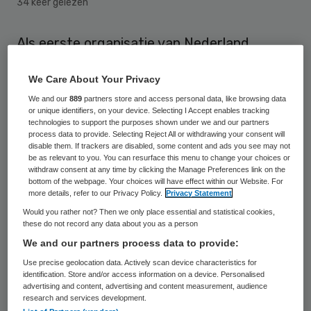
34 keer gelezen
Als eerste organisatie van Nederland
voldoet organisatieadviesbureau P5COM
We Care About Your Privacy
met haar kwaliteitsmanagement-systeem
We and our
889
partners store and access personal data, like browsing data
aan de meest actuele ISO 9001-norm. De
or unique identifiers, on your device. Selecting I Accept enables tracking
technologies to support the purposes shown under we and our partners
nieuwe norm vereist volgens P5COM een
process data to provide. Selecting Reject All or withdrawing your consent will
bredere kijk op risicomanagement en het
disable them. If trackers are disabled, some content and ads you see may not
be as relevant to you. You can resurface this menu to change your choices or
omgaan met kansen.
withdraw consent at any time by clicking the Manage Preferences link on the
bottom of the webpage. Your choices will have effect within our Website. For
more details, refer to our Privacy Policy.
Privacy Statement
In de nieuwe norm krijgen leiderschap en
Would you rather not? Then we only place essential and statistical cookies,
doelstellingen meer nadruk als motor voor
these do not record any data about you as a person
verbeteringen. De norm kijkt beter context
We and our partners process data to provide:
en naar betrokken stakeholders, aldus
Use precise geolocation data. Actively scan device characteristics for
identification. Store and/or access information on a device. Personalised
Peter Lamme, Operations Director van
advertising and content, advertising and content measurement, audience
research and services development.
P5COM. “Voorheen was het zo dat we aan