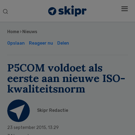
Search
this
Secondary
website
Sidebar
Home
›
Nieuws
Opslaan
Reageer nu
Delen
P5COM voldoet als
eerste aan nieuwe ISO-
kwaliteitsnorm
Skipr Redactie
23 september 2015
,
13:29