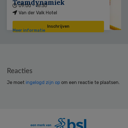
Teamdynamiek
09:00 - 16:30
Van der Valk Hotel
Inschrijven
Meer informatie
Reader
Reacties
Interactions
Je moet
ingelogd zijn op
om een reactie te plaatsen.