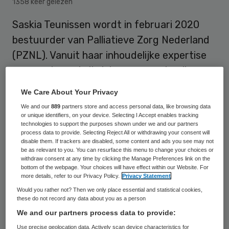
1358 keer gelezen
Saskia Teunissen wordt in februari 2020
bestuurder van Palliatieve Zorg Nederland
(PZNL). Vanuit haar inhoudelijke expertise
en ervaring zal zij zich samen met collega-
bestuurder Jessica Bruijnincx inzetten
We Care About Your Privacy
voor de ontwikkeling en verbetering van
We and our
889
partners store and access personal data, like browsing data
palliatieve zorg in Nederland.
or unique identifiers, on your device. Selecting I Accept enables tracking
technologies to support the purposes shown under we and our partners
process data to provide. Selecting Reject All or withdrawing your consent will
disable them. If trackers are disabled, some content and ads you see may not
Teunissen is hoogleraar Palliatieve Zorg en
be as relevant to you. You can resurface this menu to change your choices or
withdraw consent at any time by clicking the Manage Preferences link on the
Hospicezorg in het UMC Utrecht en
bottom of the webpage. Your choices will have effect within our Website. For
more details, refer to our Privacy Policy.
Privacy Statement
directeur-bestuurder van academisch
Would you rather not? Then we only place essential and statistical cookies,
hospice Demeter. Zij zal Saskia Teunissen
these do not record any data about you as a person
bekleedt sinds de jaren negentig
We and our partners process data to provide:
verschillende functies in de palliatieve
Use precise geolocation data. Actively scan device characteristics for