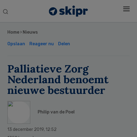
Search
this
Secondary
website
Sidebar
Home
›
Nieuws
Opslaan
Reageer nu
Delen
Palliatieve Zorg
Nederland benoemt
nieuwe bestuurder
Philip van de Poel
13 december 2019
,
12:52