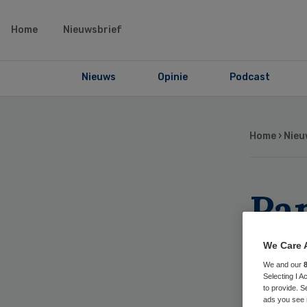
Home
Nieuwsbrief
Nieuws
Opinie
Podcast
Home
›
Nieu
Pa
ne
We Care 
We and our
ov
Selecting I 
to provide. S
ads you see 