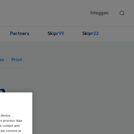
Searc
Inloggen
this
websit
Partners
Skipr
99
Skipr
22
Primary
Sidebar
en
Print
n
 device.
rs process data
me content and
raw consent at