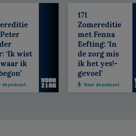
171
ereditie
Zomereditie
Peter
met Fenna
der
Eefting: ‘In
: ‘Ik wist
de zorg mis
 waar ik
ik het yes!-
begon’
gevoel’
r de podcast
Naar de podcast