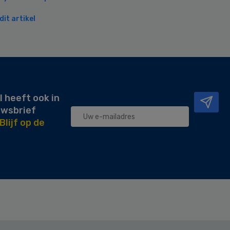
it artikel
l heeft ook in
uwsbrief
Blijf op de