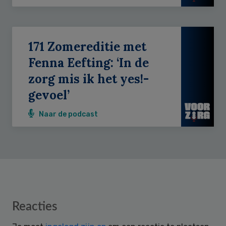
171 Zomereditie met
Fenna Eefting: ‘In de
zorg mis ik het yes!-
gevoel’
Naar de podcast
Reader
Reacties
Interactions