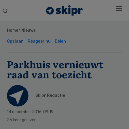
Search
this
Secondary
website
Sidebar
Home
›
Nieuws
Opslaan
Reageer nu
Delen
Parkhuis vernieuwt
raad van toezicht
Skipr Redactie
14 december 2016
,
09:19
26 keer gelezen