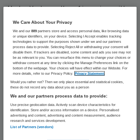
Marten Vente wordt per 1 januari voorzitter
van de raad van toezicht van
We Care About Your Privacy
zorgorganisatie het Parkhuis in Dordrecht.
We and our
889
partners store and access personal data, like browsing data
Hij volgt in deze rol Frans van der Walle op,
or unique identifiers, on your device. Selecting I Accept enables tracking
technologies to support the purposes shown under we and our partners
dei afscheid neemt conform het rooster
process data to provide. Selecting Reject All or withdrawing your consent will
disable them. If trackers are disabled, some content and ads you see may not
van aftreden.
be as relevant to you. You can resurface this menu to change your choices or
withdraw consent at any time by clicking the Manage Preferences link on the
bottom of the webpage. Your choices will have effect within our Website. For
Vente was tot april 2016 lid van de raad van
more details, refer to our Privacy Policy.
Privacy Statement
bestuur van Saffier De Residentiegroep.
Would you rather not? Then we only place essential and statistical cookies,
these do not record any data about you as a person
Verder is hij in diverse functies werkzaam
We and our partners process data to provide:
geweest bij onder andere Zilveren Kruis en
Use precise geolocation data. Actively scan device characteristics for
bij de Parnassia Groep.
identification. Store and/or access information on a device. Personalised
advertising and content, advertising and content measurement, audience
research and services development.
Daarnaast wordt Ineke van Eekhout-
List of Partners (vendors)
Wiggers opgevolgd door Rogier Oet. Ook