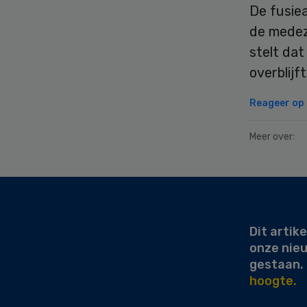
De fusiea
de medez
stelt dat
overblijf
Reageer op d
Meer over:
Secondary
Sidebar
Dit artike
onze nie
gestaan.
hoogte.