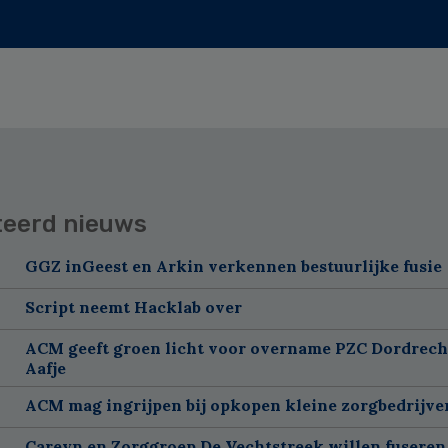
teerd nieuws
GGZ inGeest en Arkin verkennen bestuurlijke fusie
Script neemt Hacklab over
ACM geeft groen licht voor overname PZC Dordrech
Aafje
ACM mag ingrijpen bij opkopen kleine zorgbedrijve
Careyn en Zorggroep De Vechtstreek willen fuseren