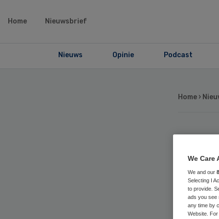
Home
Nieuwsbrief
Nieuws
Opinie
Podcast
Home
›
Nieu
Pa
We Care 
Ju
We and our
Selecting I 
to provide. S
ads you see 
any time by c
Website. For 