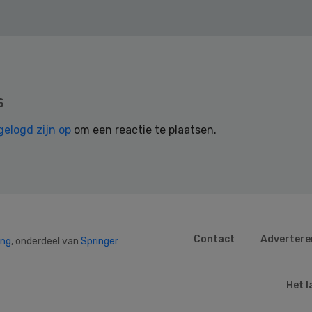
s
gelogd zijn op
om een reactie te plaatsen.
Contact
Advertere
ing
, onderdeel van
Springer
Het l