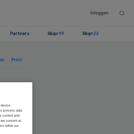
Searc
Inloggen
this
websit
Partners
Skipr
99
Skipr
22
Primary
Sidebar
en
Print
 device.
rs process data
me content and
raw consent at
ect within our