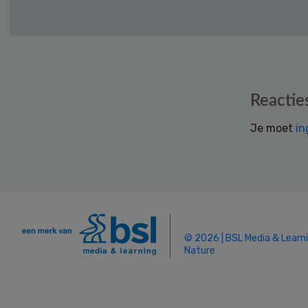
Reader
Reactie
Interactions
Je moet
in
© 2026 | BSL Media & Learn
Nature