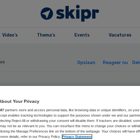
Video’s
Thema’s
Events
Vacatures
ws
Opslaan
Reageer nu
Del
rnassia mag De
About Your Privacy
tters overnemen
887
partners store and access personal data, like browsing data or unique identifiers, on your
Accept enables tracking technologies to support the purposes shown under we and our partne
electing Reject All or withdrawing your consent will disable them. If trackers are disabled, so
may not be as relevant to you. You can resurface this menu to change your choices or withd
licking the Manage Preferences link on the bottom of the webpage. Your choices will have eff
more details, refer to our Privacy Policy.
Privacy Statement