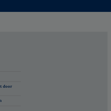
t door
n