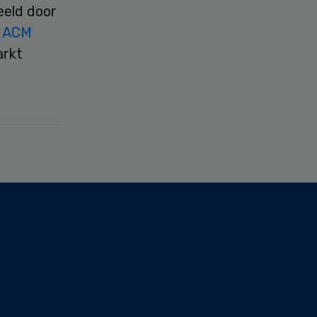
eeld door
e
ACM
arkt