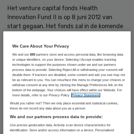
Het venture capital fonds Health
Innovation Fund II is op 8 juni 2012 van
start gegaan. Het fonds zal in de komende
jaren acht miljoen euro investeren in tien
tot twaalf startende ondernemingen in de
We Care About Your Privacy
gezondheidszorg. Het fonds focust zich
We and our
889
partners store and access personal data, like browsing data
or unique identifiers, on your device. Selecting I Accept enables tracking
met name op start-ups die gericht zijn op
technologies to support the purposes shown under we and our partners
nieuwe medische technologieën en
process data to provide. Selecting Reject All or withdrawing your consent will
disable them. If trackers are disabled, some content and ads you see may not
behandelmethoden op het gebied van
be as relevant to you. You can resurface this menu to change your choices or
withdraw consent at any time by clicking the Manage Preferences link on the
preventie, zorg en welzijn.
bottom of the webpage. Your choices will have effect within our Website. For
more details, refer to our Privacy Policy.
Privacy Statement
Investeerders in het fonds zijn Coöperatie
Would you rather not? Then we only place essential and statistical cookies,
these do not record any data about you as a person
VGZ, ABN AMRO en Mediq. Volgens de
We and our partners process data to provide:
partijen is innovatie niet alleen een
Use precise geolocation data. Actively scan device characteristics for
voorwaarde om zorg betaalbaar te houden,
identification. Store and/or access information on a device. Personalised