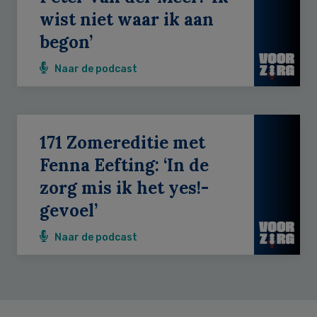
wist niet waar ik aan
begon’
Naar de podcast
171 Zomereditie met
Fenna Eefting: ‘In de
zorg mis ik het yes!-
gevoel’
Naar de podcast