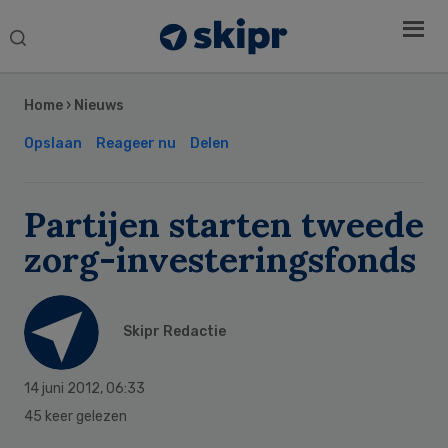
Search
this
Secondary
website
Sidebar
Home
›
Nieuws
Opslaan
Reageer nu
Delen
Partijen starten tweede
zorg-investeringsfonds
Skipr Redactie
14 juni 2012
,
06:33
45 keer gelezen