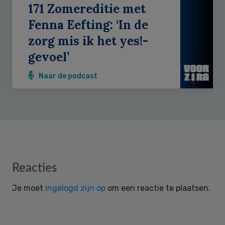
171 Zomereditie met
Fenna Eefting: ‘In de
zorg mis ik het yes!-
gevoel’
Naar de podcast
Reader
Reacties
Interactions
Je moet
ingelogd zijn op
om een reactie te plaatsen.