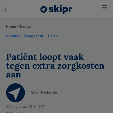
Search
this
Secondary
website
Sidebar
Home
›
Nieuws
Opslaan
Reageer nu
Delen
Patiënt loopt vaak
tegen extra zorgkosten
aan
Skipr Redactie
20 augustus 2019
,
12:21