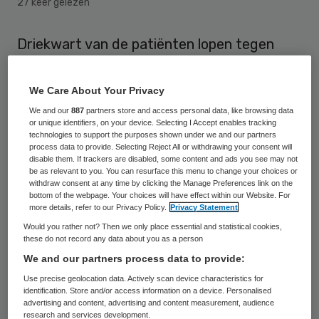
27 keer gelezen
Driekwart van de patiënten lopen tegen
extra kosten aan voor zorg, buiten de
ziektekostenverzekering en het eigen risico
We Care About Your Privacy
om. Dat maakte Patiëntenfederatie
We and our
887
partners store and access personal data, like browsing data
or unique identifiers, on your device. Selecting I Accept enables tracking
Nederland bekend op basis van onderzoek
technologies to support the purposes shown under we and our partners
process data to provide. Selecting Reject All or withdrawing your consent will
onder bijna 8000 mensen.
disable them. If trackers are disabled, some content and ads you see may not
be as relevant to you. You can resurface this menu to change your choices or
Het gaat om betalen voor medicijnen,
withdraw consent at any time by clicking the Manage Preferences link on the
bottom of the webpage. Your choices will have effect within our Website. For
pijnstillers of vitamines en
more details, refer to our Privacy Policy.
Privacy Statement
wondverzorgingsmiddelen. Ook voor
Would you rather not? Then we only place essential and statistical cookies,
these do not record any data about you as a person
mondzorg, bril of contactlenzen,
We and our partners process data to provide:
hulpmiddelen en fysiotherapie moet vaak
Use precise geolocation data. Actively scan device characteristics for
worden bijbetaald.
identification. Store and/or access information on a device. Personalised
advertising and content, advertising and content measurement, audience
research and services development.