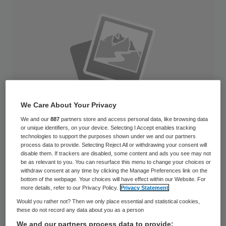
We Care About Your Privacy
We and our
887
partners store and access personal data, like browsing data
or unique identifiers, on your device. Selecting I Accept enables tracking
technologies to support the purposes shown under we and our partners
process data to provide. Selecting Reject All or withdrawing your consent will
disable them. If trackers are disabled, some content and ads you see may not
be as relevant to you. You can resurface this menu to change your choices or
Mensen moeten soms flink bijbetalen voor
withdraw consent at any time by clicking the Manage Preferences link on the
bottom of the webpage. Your choices will have effect within our Website. For
zorg, terwijl ze daar niet op hebben
more details, refer to our Privacy Policy.
Privacy Statement
gerekend. In 2013 overkwam dat één op de
Would you rather not? Then we only place essential and statistical cookies,
negen verzekerden.
these do not record any data about you as a person
We and our partners process data to provide: