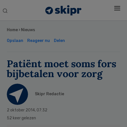
Search
this
Secondary
website
Sidebar
Home
›
Nieuws
Opslaan
Reageer nu
Delen
Patiënt moet soms fors
bijbetalen voor zorg
Skipr Redactie
2 oktober 2014
,
07:32
52 keer gelezen