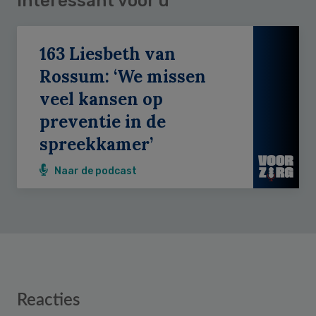
Interessant voor u
163 Liesbeth van
Rossum: ‘We missen
veel kansen op
preventie in de
spreekkamer’
Naar de podcast
Reader
Reacties
Interactions