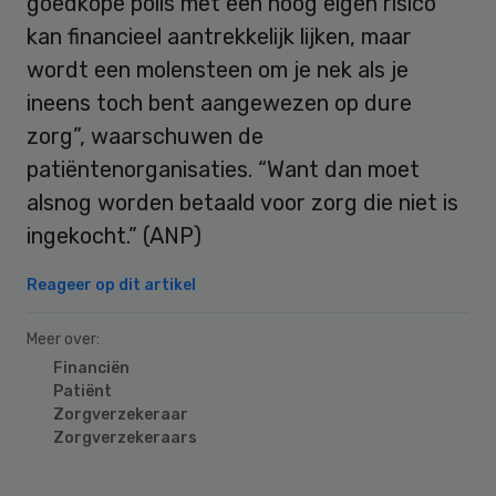
goedkope polis met een hoog eigen risico
kan financieel aantrekkelijk lijken, maar
wordt een molensteen om je nek als je
ineens toch bent aangewezen op dure
zorg”, waarschuwen de
patiëntenorganisaties. “Want dan moet
alsnog worden betaald voor zorg die niet is
ingekocht.” (ANP)
Reageer op dit artikel
Meer over:
Financiën
Patiënt
Zorgverzekeraar
Zorgverzekeraars
Primary