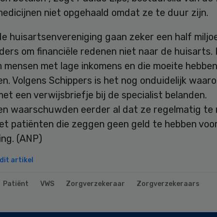
edicijnen niet opgehaald omdat ze te duur zijn.
e huisartsenvereniging gaan zeker een half miljo
ers om financiële redenen niet naar de huisarts.
m mensen met lage inkomens en die moeite hebbe
n. Volgens Schippers is het nog onduidelijk waar
t een verwijsbriefje bij de specialist belanden.
en waarschuwden eerder al dat ze regelmatig te
met patiënten die zeggen geen geld te hebben voo
ing. (ANP)
it artikel
Patiënt
VWS
Zorgverzekeraar
Zorgverzekeraars