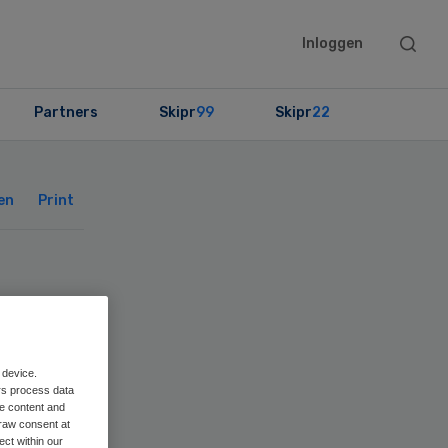
Searc
Inloggen
this
websit
Partners
Skipr
99
Skipr
22
Primary
Sidebar
en
Print
s
 device.
rs process data
me content and
raw consent at
ect within our