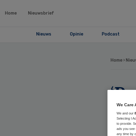
Home
Nieuwsbrief
Nieuws
Opinie
Podcast
Home
›
Nieu
‘Pa
hui
We Care 
We and our
Selecting I 
to provide. S
ads you see 
any time by c