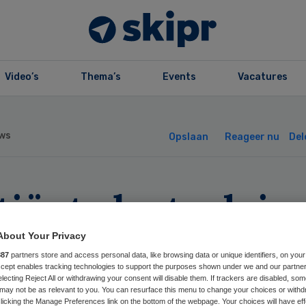
Video’s
Thema’s
Events
Vacatures
ws
Opslaan
Reageer nu
Del
tiënt slaat advie
sarts in de wind’
About Your Privacy
887
partners store and access personal data, like browsing data or unique identifiers, on your
Accept enables tracking technologies to support the purposes shown under we and our partne
electing Reject All or withdrawing your consent will disable them. If trackers are disabled, so
may not be as relevant to you. You can resurface this menu to change your choices or withd
licking the Manage Preferences link on the bottom of the webpage. Your choices will have eff