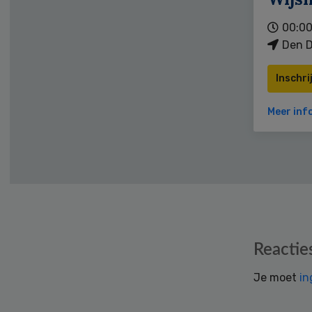
00:00
Den D
Inschri
Meer inf
Reader
Reactie
Interactions
Je moet
in