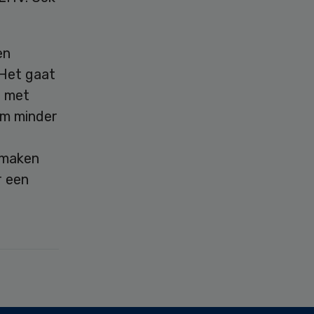
en
 Het gaat
n met
om minder
 maken
r een