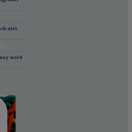
sch niet
IE
anoy werd