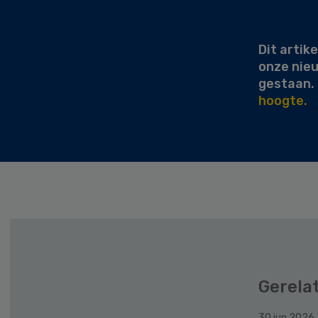
Secondary
Sidebar
Dit artike
onze nie
gestaan.
hoogte.
Gerela
30 jun 2026