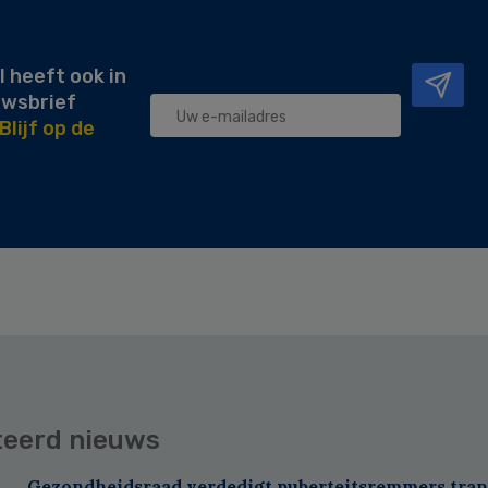
l heeft ook in
uwsbrief
Blijf op de
teerd nieuws
Gezondheidsraad verdedigt puberteitsremmers tra