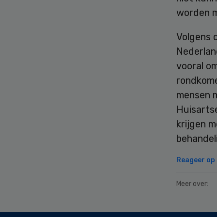
worden m
Volgens d
Nederland
vooral o
rondkome
mensen me
Huisarts
krijgen 
behandel
Reageer op d
Meer over: