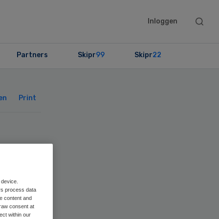
Searc
Inloggen
this
websit
Partners
Skipr
99
Skipr
22
Primary
Sidebar
en
Print
 device.
rs process data
me content and
raw consent at
ect within our