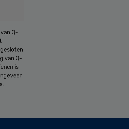
 van Q-
t
ngesloten
lg van Q-
fenen is
 ongeveer
s.