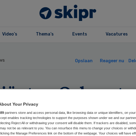
Video’s
Thema’s
Events
Vacatures
ws
Opslaan
Reageer nu
Del
tiënten Q-koorts
llen meepraten
About Your Privacy
889
partners store and access personal data, like browsing data or unique identifiers, on your
Accept enables tracking technologies to support the purposes shown under we and our partne
electing Reject All or withdrawing your consent will disable them. If trackers are disabled, so
may not be as relevant to you. You can resurface this menu to change your choices or withd
licking the Manage Preferences link on the bottom of the webpage. Your choices will have eff