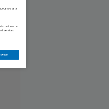
 about you as a
information on a
and services
Accept