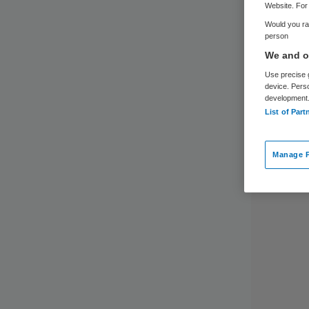
Website. For 
Would you rat
person
We and ou
Use precise g
device. Pers
development
List of Part
Manage P