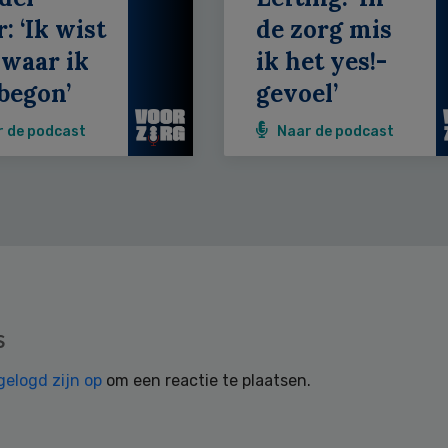
: ‘Ik wist
de zorg mis
 waar ik
ik het yes!-
begon’
gevoel’
r de podcast
Naar de podcast
s
gelogd zijn op
om een reactie te plaatsen.