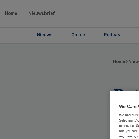
Home
Nieuwsbrief
Nieuws
Opinie
Podcast
Home
›
Nieu
Pa
wi
We Care 
We and our
Selecting I 
to provide. S
ads you see 
any time by c