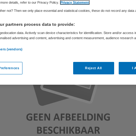
Skipr Redactie
21 februari 2011
,
11:28
35 keer gelezen
more details, refer to our Privacy Policy.
Privacy Statement
her not? Then we only place essential and statistical cookies, these do not record any data
r partners process data to provide:
eolocation data. Actively scan device characteristics for identification. Store and/or access 
onalised advertising and content, advertising and content measurement, audience research 
.
ners (vendors)
references
Reject All
I 