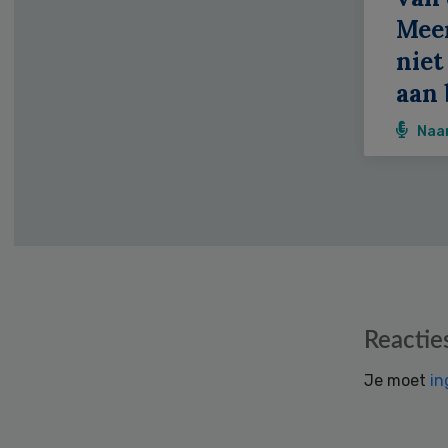
Meer
niet
aan 
Naa
Reader
Reactie
Interactions
Je moet
in