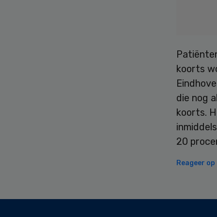
Patiënten
koorts wo
Eindhoven
die nog a
koorts. H
inmiddel
20 proce
Reageer op d
Secondary
Sidebar