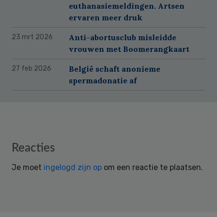
euthanasiemeldingen. Artsen
ervaren meer druk
Anti-abortusclub misleidde
23 mrt 2026
vrouwen met Boomerangkaart
België schaft anonieme
27 feb 2026
spermadonatie af
Reader
Reacties
Interactions
Je moet
ingelogd zijn op
om een reactie te plaatsen.