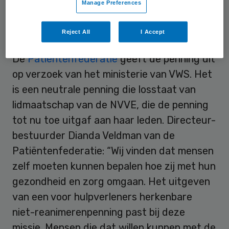
Manage Preferences
Neutraal
Reject All
I Accept
De
Patiëntenfederatie
geeft de penning uit
op verzoek van het ministerie van VWS. Het
is een neutrale penning die losstaat van
lidmaatschap van de NVVE, die de penning
tot nu toe uitgaf aan haar leden. Directeur-
bestuurder Dianda Veldman van de
Patiëntenfederatie: “Wij vinden dat mensen
zelf moeten kunnen bepalen hoe zij met hun
gezondheid en zorg omgaan. Het uitgeven
van een voor hulpverleners herkenbare
niet-reanimerenpenning past bij deze
missie. Mensen die dat willen kunnen met de