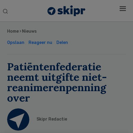
Search
this
Secondary
website
Sidebar
Home
›
Nieuws
Opslaan
Reageer nu
Delen
Patiëntenfederatie
neemt uitgifte niet-
reanimerenpenning
over
Skipr Redactie