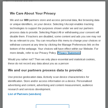
7 juni 2017
,
09:57
85 keer gelezen
We Care About Your Privacy
We and our
889
partners store and access personal data, like browsing data
De NVVE (Nederlandse Vereniging voor een
or unique identifiers, on your device. Selecting I Accept enables tracking
technologies to support the purposes shown under we and our partners
Vrijwillig Levenseinde) heeft de uitgifte van
process data to provide. Selecting Reject All or withdrawing your consent will
de niet-reanimerenpenning overgedragen
disable them. If trackers are disabled, some content and ads you see may not
be as relevant to you. You can resurface this menu to change your choices or
aan de Nederlandse Patiëntenfederatie.
withdraw consent at any time by clicking the Manage Preferences link on the
bottom of the webpage. Your choices will have effect within our Website. For
Daarmee wordt de penning losgekoppeld
more details, refer to our Privacy Policy.
Privacy Statement
van een lidmaatschap van de NVVE.
Would you rather not? Then we only place essential and statistical cookies,
these do not record any data about you as a person
We and our partners process data to provide:
Door de penning te dragen geven mensen
Use precise geolocation data. Actively scan device characteristics for
aan dat zij, bijvoorbeeld bij een
identification. Store and/or access information on a device. Personalised
hartstilstand, niet gereanimeerd willen
advertising and content, advertising and content measurement, audience
research and services development.
worden. Artsen en professionele
List of Partners (vendors)
zorgverleners mogen niet reanimeren als zij
de penning aantreffen.