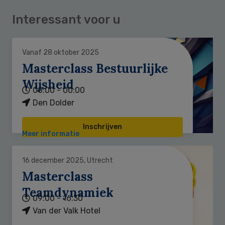
Interessant voor u
Vanaf 28 oktober 2025
Masterclass Bestuurlijke
Wijsheid
00:00 - 00:00
Den Dolder
Inschrijven
Meer informatie
16 december 2025, Utrecht
Masterclass
Teamdynamiek
09:00 - 16:30
Van der Valk Hotel