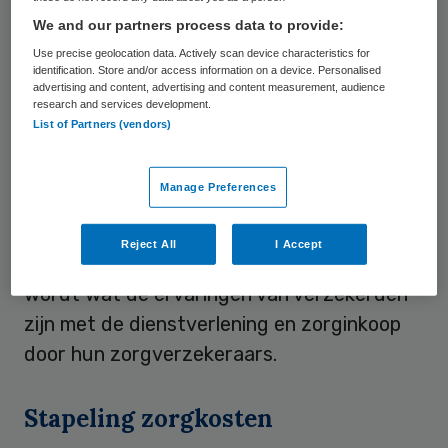
directe vormen van verzekerdeninvloed. De
We and our partners process data to provide:
patiëntenfederatie schrijft dat
Use precise geolocation data. Actively scan device characteristics for
identification. Store and/or access information on a device. Personalised
verzekerden beter bij het beleid kunnen
advertising and content, advertising and content measurement, audience
research and services development.
worden betrokken door directe
List of Partners (vendors)
terugkoppelilng vanuit verzekerden te
stimuleren, iets dat bovendien is
Manage Preferences
vastgesteld in de
wet Verzekerdeninvloed
.
Ook zou Patiëntenfederatie Nederland
Reject All
I Accept
graag zien dat online inzichtelijk gemaakt
wordt wat de ervaringen van verzekerden
zijn met de dienstverlening en zorginkoop
door hun zorgverzekeraars.
Stapeling zorgkosten