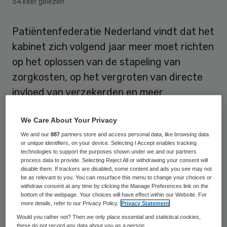
54 keer gelezen
Patiëntenfederatie Nederland vindt dat het
kabinet zich volgend jaar meer moet richten
op het oplossen van de stapeling van
zorgkosten, op het vergroten van directe
invloed van verzekerden en meer
bekendheid moet geven aan regelingen voor
We Care About Your Privacy
arbeidsparticipatie van chronisch zieken.
We and our
887
partners store and access personal data, like browsing data
or unique identifiers, on your device. Selecting I Accept enables tracking
De koepel van
technologies to support the purposes shown under we and our partners
patiëntenorganisaties stuurde een
process data to provide. Selecting Reject All or withdrawing your consent will
disable them. If trackers are disabled, some content and ads you see may not
brief
naar de Tweede Kamer met input voor
be as relevant to you. You can resurface this menu to change your choices or
withdraw consent at any time by clicking the Manage Preferences link on the
de begrotingsbesprekingen binnen het
bottom of the webpage. Your choices will have effect within our Website. For
more details, refer to our Privacy Policy.
Privacy Statement
ministerie van VWS. Daarin pleit zij onder
Would you rather not? Then we only place essential and statistical cookies,
andere voor het verkennen van meer
these do not record any data about you as a person