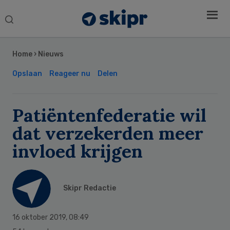
Search
this
Secondary
website
Sidebar
Home
›
Nieuws
Opslaan
Reageer nu
Delen
Patiëntenfederatie wil
dat verzekerden meer
invloed krijgen
Skipr Redactie
16 oktober 2019
,
08:49