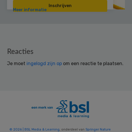
Inschrijven
Meer informatie
Reader
Reacties
Interactions
Je moet
ingelogd zijn op
om een reactie te plaatsen.
© 2026 | BSL Media & Learning
, onderdeel van
Springer Nature