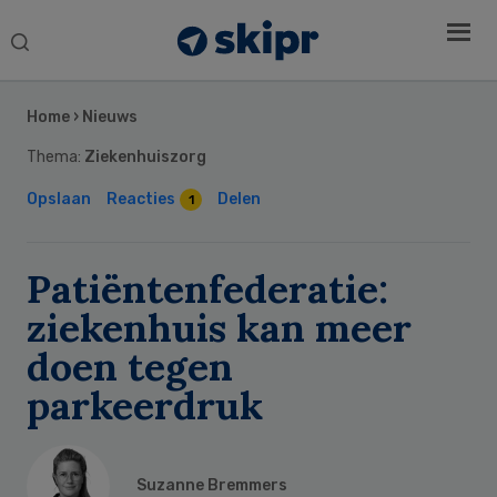
Search
this
Secondary
website
Sidebar
Home
›
Nieuws
Thema:
Ziekenhuiszorg
Opslaan
Reacties
Delen
1
Patiëntenfederatie:
ziekenhuis kan meer
doen tegen
parkeerdruk
Suzanne Bremmers