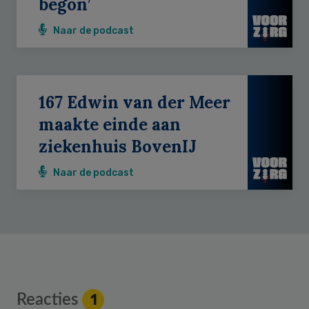
begon’
Naar de podcast
167 Edwin van der Meer
maakte einde aan
ziekenhuis BovenIJ
Naar de podcast
Reader
Reacties
1