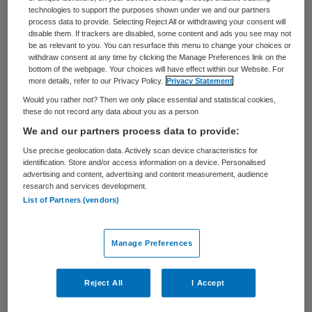
naar aanleiding van de onlangs verhoogde
technologies to support the purposes shown under we and our partners
process data to provide. Selecting Reject All or withdrawing your consent will
parkeertarieven bij het Erasmus MC.
disable them. If trackers are disabled, some content and ads you see may not
be as relevant to you. You can resurface this menu to change your choices or
Bezoekers van het
withdraw consent at any time by clicking the Manage Preferences link on the
Rotterdamse ziekenhuis betalen sinds 1
bottom of the webpage. Your choices will have effect within our Website. For
more details, refer to our Privacy Policy.
Privacy Statement
januari 4,20 euro voor het eerste uur, met
Would you rather not? Then we only place essential and statistical cookies,
een maximaal dagtarief van 40 euro.
these do not record any data about you as a person
We and our partners process data to provide:
Use precise geolocation data. Actively scan device characteristics for
Chronische patiënten
identification. Store and/or access information on a device. Personalised
advertising and content, advertising and content measurement, audience
research and services development.
Schellekens is naar eigen zeggen niet
List of Partners (vendors)
principieel tegen betaald parkeren bij
het ziekenhuis, maar de tarieven zijn
Manage Preferences
volgens hem wel een probleem. “Die worden
steeds hoger. Voor de gemiddelde patiënt,
Reject All
I Accept
die een keer per jaar naar