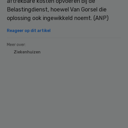
aftrekbare kosten opvoeren bij de
Belastingdienst, hoewel Van Gorsel die
oplossing ook ingewikkeld noemt. (ANP)
Reageer op dit artikel
Meer over:
Ziekenhuizen
Primary
Sidebar