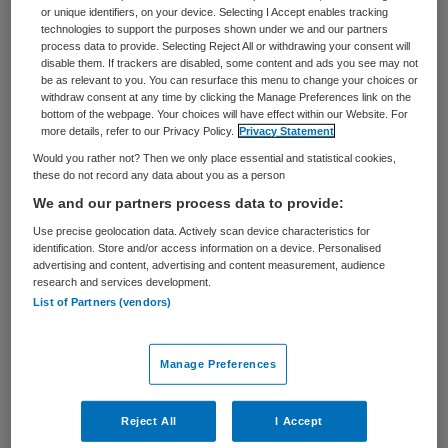
10 april 2025
,
14:58
or unique identifiers, on your device. Selecting I Accept enables tracking
technologies to support the purposes shown under we and our partners
256 keer gelezen
process data to provide. Selecting Reject All or withdrawing your consent will
disable them. If trackers are disabled, some content and ads you see may not
Patricia Handels is per 1 april tot directeur
be as relevant to you. You can resurface this menu to change your choices or
withdraw consent at any time by clicking the Manage Preferences link on the
van Stichting REIN.
bottom of the webpage. Your choices will have effect within our Website. For
more details, refer to our Privacy Policy.
Privacy Statement
Would you rather not? Then we only place essential and statistical cookies,
these do not record any data about you as a person
Zij volgt Yvonne Vredendaal op, die in 2018
We and our partners process data to provide:
REIN heeft opgezet en sindsdien
Use precise geolocation data. Actively scan device characteristics for
aanstuurde. REIN is een leerpartner voor en
identification. Store and/or access information on a device. Personalised
advertising and content, advertising and content measurement, audience
door zorgorganisaties in de ouderenzorg.
research and services development.
List of Partners (vendors)
Patricia Handels was in de afgelopen jaren
onder meer werkzaam als commercieel
Manage Preferences
directeur bij TinQwise, een aanbieder van
leeroplossingen en tevens
Reject All
I Accept
samenwerkingspartner van REIN.