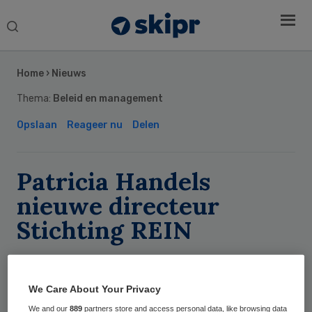
Search
this
Secondary
website
Sidebar
Home
›
Nieuws
Thema:
Beleid en management
Opslaan
Reageer nu
Delen
Patricia Handels
nieuwe directeur
Stichting REIN
Skipr Redactie
We Care About Your Privacy
We and our
889
partners store and access personal data, like browsing data