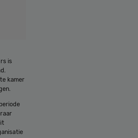
rs is
d.
ste kamer
gen.
periode
eraar
it
ganisatie