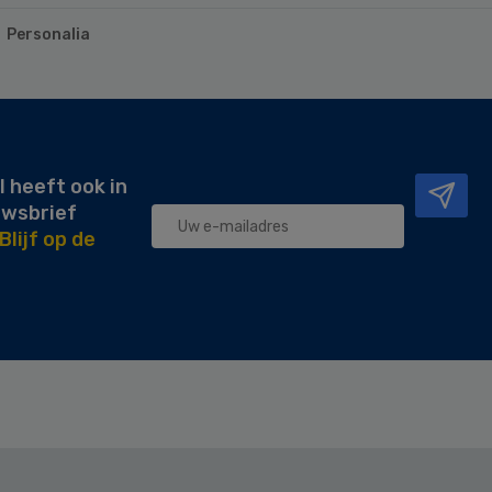
Personalia
l heeft ook in
uwsbrief
Blijf op de