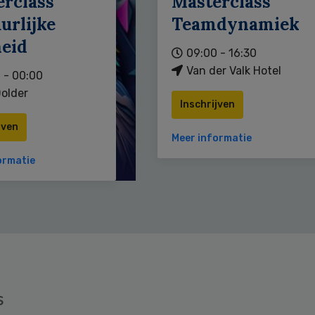
erclass
Masterclass
urlijke
Teamdynamiek
heid
09:00 - 16:30
Van der Valk Hotel
 - 00:00
older
Inschrijven
jven
Meer informatie
ormatie
s