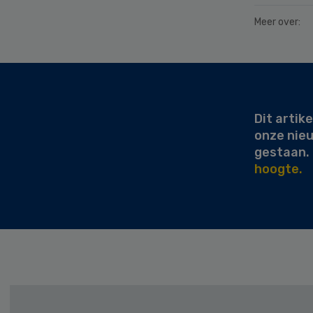
Meer over:
Secondary
Sidebar
Dit artike
onze nie
gestaan.
hoogte.