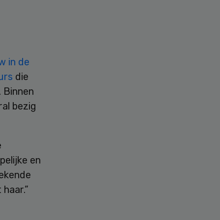
w in de
urs
die
. Binnen
al bezig
e
elijke en
tekende
 haar.”