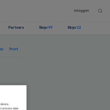
Searc
Inloggen
this
websit
Partners
Skipr
99
Skipr
22
Primary
Sidebar
en
Print
or
 device.
rs process data