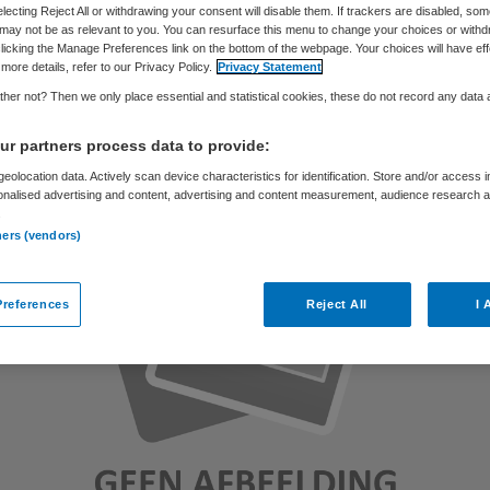
electing Reject All or withdrawing your consent will disable them. If trackers are disabled, so
may not be as relevant to you. You can resurface this menu to change your choices or withd
licking the Manage Preferences link on the bottom of the webpage. Your choices will have eff
Skipr Redactie
12 november 2012
,
09:29
47 keer gelezen
more details, refer to our Privacy Policy.
Privacy Statement
her not? Then we only place essential and statistical cookies, these do not record any data
r partners process data to provide:
eolocation data. Actively scan device characteristics for identification. Store and/or access 
onalised advertising and content, advertising and content measurement, audience research 
.
ners (vendors)
references
Reject All
I 