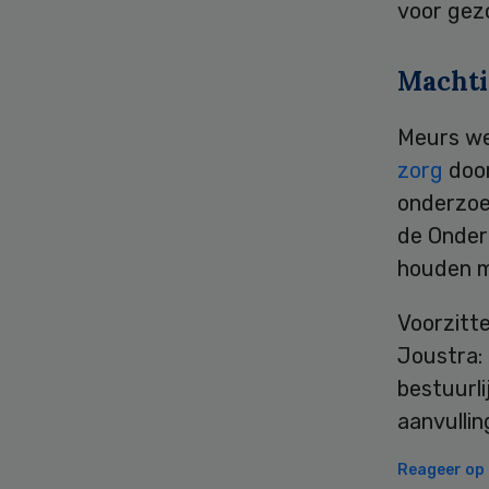
voor gez
Machti
Meurs we
zorg
door
onderzoe
de Onderz
houden m
Voorzitte
Joustra:
bestuurl
aanvullin
Reageer op d