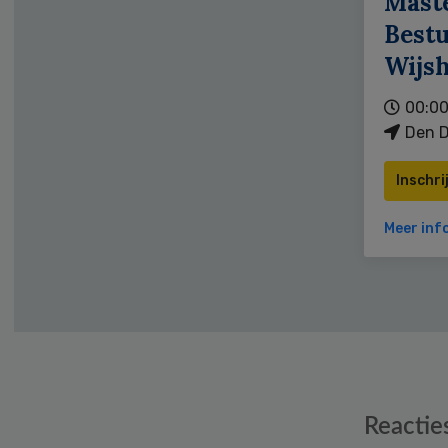
Mast
Bestu
Wijs
00:00
Den D
Inschri
Meer inf
Reader
Reactie
Interactions