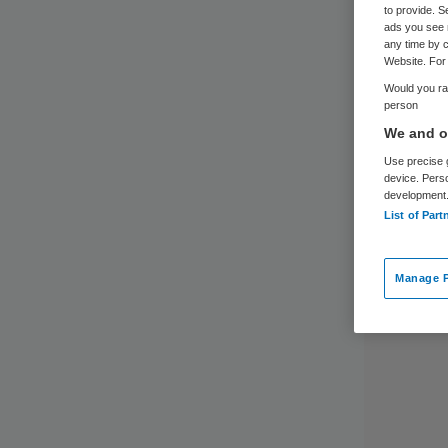
to provide. S
ads you see 
any time by c
Website. For 
Would you rat
person
We and ou
Use precise g
device. Pers
development
List of Part
Manage P