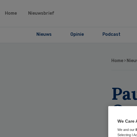
Home
Nieuwsbrief
Nieuws
Opinie
Podcast
Home
›
Nieu
Pau
On
Vei
We Care 
We and our
Selecting I 