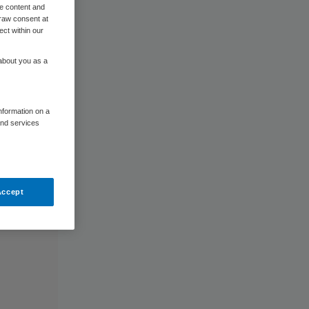
me content and
raw consent at
ect within our
 about you as a
information on a
and services
Accept