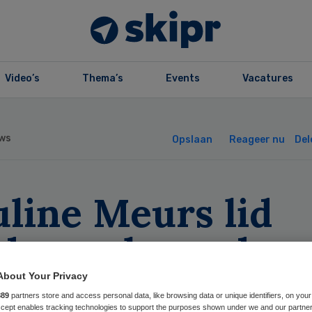
Video’s
Thema’s
Events
Vacatures
ws
Opslaan
Reageer nu
Del
line Meurs lid
derzoeksraad vo
ligheid
About Your Privacy
889
partners store and access personal data, like browsing data or unique identifiers, on your
Accept enables tracking technologies to support the purposes shown under we and our partne