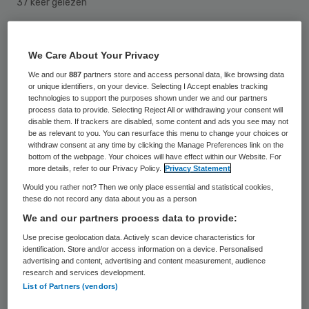
37 keer gelezen
Een 29-jarige verpleger heeft donderdag
We Care About Your Privacy
voor de rechtbank in Berlijn toegegeven
We and our
887
partners store and access personal data, like browsing data
dat hij drie zieke, hulpeloze jongetjes heeft
or unique identifiers, on your device. Selecting I Accept enables tracking
technologies to support the purposes shown under we and our partners
misbruikt op de intensive care van zijn
process data to provide. Selecting Reject All or withdrawing your consent will
disable them. If trackers are disabled, some content and ads you see may not
ziekenhuis.
be as relevant to you. You can resurface this menu to change your choices or
withdraw consent at any time by clicking the Manage Preferences link on the
bottom of the webpage. Your choices will have effect within our Website. For
Spijt
more details, refer to our Privacy Policy.
Privacy Statement
Would you rather not? Then we only place essential and statistical cookies,
these do not record any data about you as a person
De slachtoffertjes waren 5, 8 en 9 jaar oud.
We and our partners process data to provide:
In de woning van de pedofiel vond de politie
Use precise geolocation data. Actively scan device characteristics for
honderden foto’s met kinderporno. De
identification. Store and/or access information on a device. Personalised
advertising and content, advertising and content measurement, audience
verpleger zei tegen de rechter dat hij onder
research and services development.
een soort dwang had gehandeld en
List of Partners (vendors)
betuigde spijt. Tijdens zijn voorarrest had