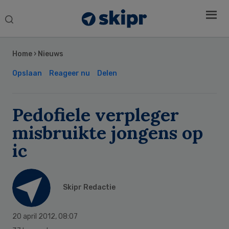
Search
this
Secondary
website
Sidebar
Home
›
Nieuws
Opslaan
Reageer nu
Delen
Pedofiele verpleger
misbruikte jongens op
ic
Skipr Redactie
20 april 2012
,
08:07