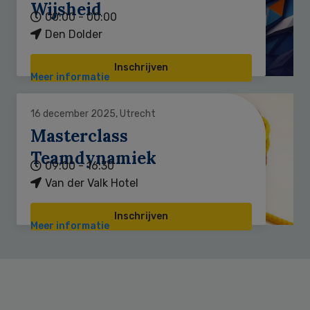
Wijsheid
00:00 - 00:00
Den Dolder
Inschrijven
Meer informatie
16 december 2025, Utrecht
Masterclass
Teamdynamiek
09:00 - 16:30
Van der Valk Hotel
Inschrijven
Meer informatie