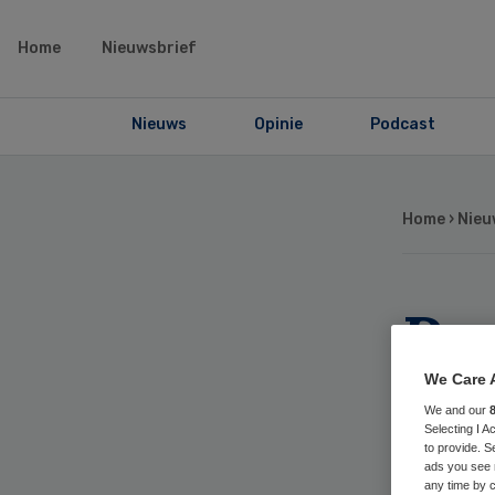
Home
Nieuwsbrief
Nieuws
Opinie
Podcast
Home
›
Nieu
Pe
vec
We Care 
We and our
Selecting I 
de
to provide. S
ads you see 
any time by c