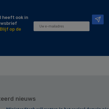
l heeft ook in
uwsbrief
Blijf op de
teerd nieuws
Minister Sterk wil wetten in het sociaal domein nie