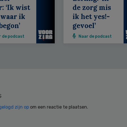
: ‘Ik wist
de zorg mis
 waar ik
ik het yes!-
begon’
gevoel’
r de podcast
Naar de podcast
s
gelogd zijn op
om een reactie te plaatsen.