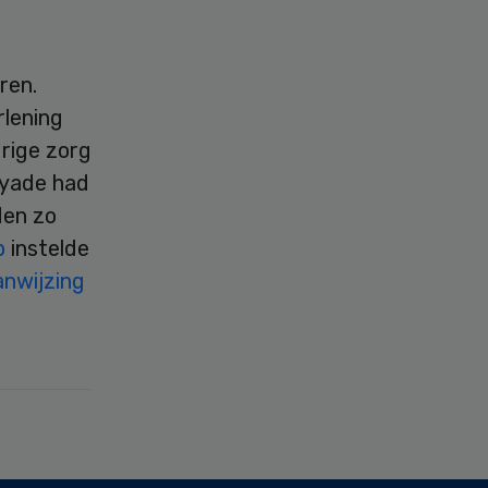
ren.
rlening
rige zorg
eyade had
den zo
p
instelde
anwijzing