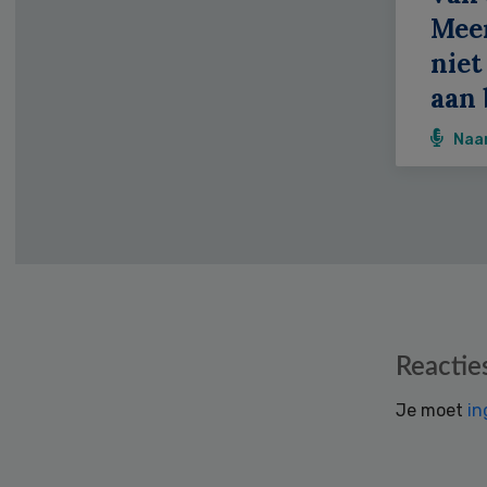
Meer
niet
aan 
Naa
Reader
Reactie
Interactions
Je moet
in