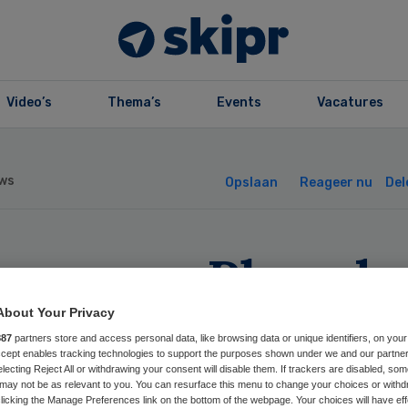
Video’s
Thema’s
Events
Vacatures
ws
Opslaan
Reageer nu
Del
rcura en Pleyade
hten strijd uit v
About Your Privacy
887
partners store and access personal data, like browsing data or unique identifiers, on your
Accept enables tracking technologies to support the purposes shown under we and our partne
 rechter
electing Reject All or withdrawing your consent will disable them. If trackers are disabled, so
may not be as relevant to you. You can resurface this menu to change your choices or withd
licking the Manage Preferences link on the bottom of the webpage. Your choices will have eff