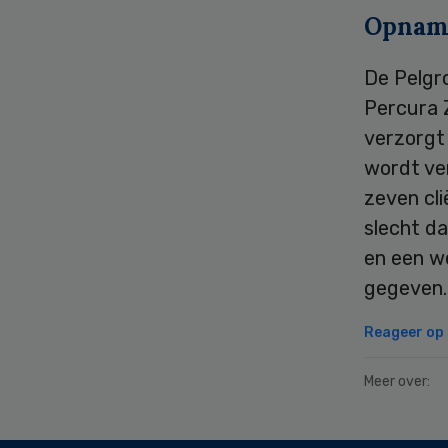
Opnam
De Pelgr
Percura Z
verzorgt
wordt ver
zeven cl
slecht d
en een w
gegeven. 
Reageer op d
Meer over: