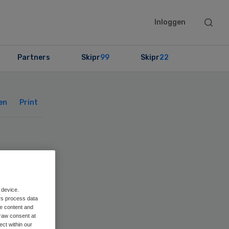
Searc
Inloggen
this
websit
Partners
Skipr
99
Skipr
22
Primary
Sidebar
en
Print
oor
 device.
rs process data
me content and
raw consent at
ect within our