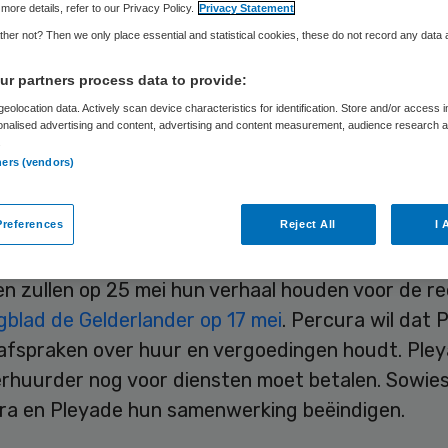
more details, refer to our Privacy Policy.
Privacy Statement
her not? Then we only place essential and statistical cookies, these do not record any data
Skipr Redactie
17 mei 2018
,
13:55
138 keer gelezen
r partners process data to provide:
eolocation data. Actively scan device characteristics for identification. Store and/or access 
onalised advertising and content, advertising and content measurement, audience research 
.
Zorg, de eigenaar van woonzorgcomplex De Pelgr
ners (vendors)
, sleept zorgverlener Pleyade voor de rechter. P
eld van Pleyade krijgen, volgens Pleyade is het p
references
Reject All
I 
.
en zullen op 25 mei hun verhaal houden voor de r
gblad de Gelderlander op 17 mei
. Percura wil dat 
 afspraken over huur en vergoedingen houdt. Ple
erhuurder nog voor diensten moet betalen. Sowies
ra en Pleyade hun samenwerking beëindigen.