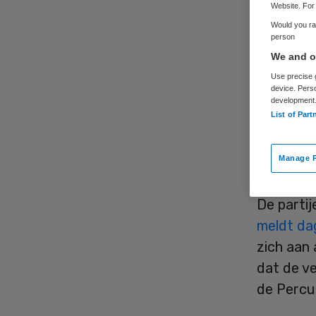
Website. For 
Would you rat
person
We and ou
Use precise g
device. Pers
development
Percura 
List of Part
Zevenaar
zou nog g
Manage P
andersom
De partij
meldt da
zich aan
dat de v
de Percu