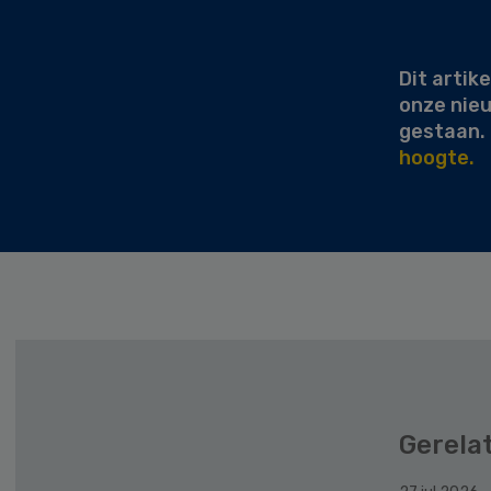
Secondary
Sidebar
Dit artike
onze nie
gestaan.
hoogte.
Gerela