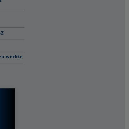
GZ
en werkte