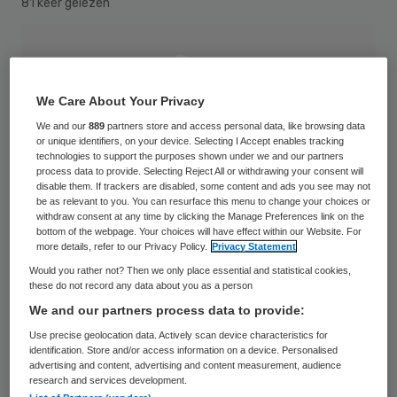
81 keer gelezen
We Care About Your Privacy
We and our
889
partners store and access personal data, like browsing data
or unique identifiers, on your device. Selecting I Accept enables tracking
technologies to support the purposes shown under we and our partners
process data to provide. Selecting Reject All or withdrawing your consent will
disable them. If trackers are disabled, some content and ads you see may not
be as relevant to you. You can resurface this menu to change your choices or
withdraw consent at any time by clicking the Manage Preferences link on the
bottom of the webpage. Your choices will have effect within our Website. For
more details, refer to our Privacy Policy.
Privacy Statement
Would you rather not? Then we only place essential and statistical cookies,
these do not record any data about you as a person
We and our partners process data to provide:
Peter Bennemeer start maandag 24 januari
Use precise geolocation data. Actively scan device characteristics for
als derde lid van de raad van bestuur van
identification. Store and/or access information on a device. Personalised
advertising and content, advertising and content measurement, audience
ziekenhuis Bernhoven. In deze functie richt
research and services development.