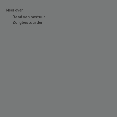
Meer over:
Raad van bestuur
Zorgbestuurder
Primary
Sidebar