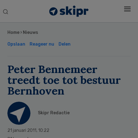
Search
this
Secondary
website
Sidebar
Home
›
Nieuws
Opslaan
Reageer nu
Delen
Peter Bennemeer
treedt toe tot bestuur
Bernhoven
Skipr Redactie
21 januari 2011
,
10:22