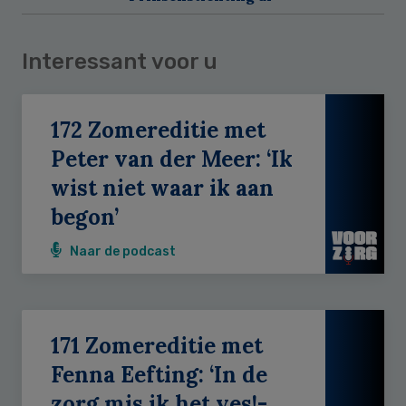
Interessant voor u
172 Zomereditie met
Peter van der Meer: ‘Ik
wist niet waar ik aan
begon’
Naar de podcast
171 Zomereditie met
Fenna Eefting: ‘In de
zorg mis ik het yes!-