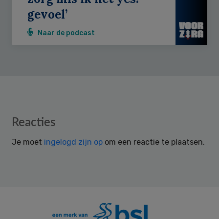
gevoel’
Naar de podcast
Reader
Reacties
Interactions
Je moet
ingelogd zijn op
om een reactie te plaatsen.