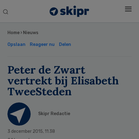
Search
this
Secondary
website
Sidebar
Home
›
Nieuws
Opslaan
Reageer nu
Delen
Peter de Zwart
vertrekt bij Elisabeth
TweeSteden
Skipr Redactie
3 december 2015
,
11:38