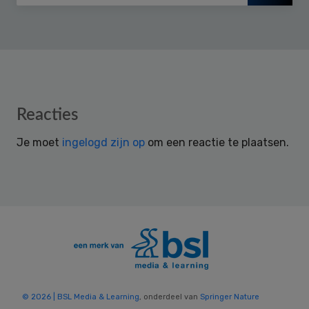
Reader
Reacties
Interactions
Je moet
ingelogd zijn op
om een reactie te plaatsen.
© 2026 | BSL Media & Learning
, onderdeel van
Springer Nature