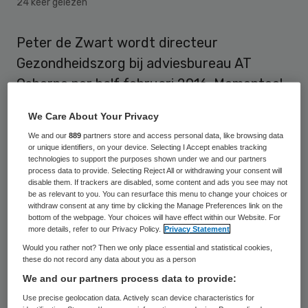
24 keer gelezen
Peter de Zwart wordt directeur
Gezondheidszorg bij adviesbureau AT
Osborne per half februari 2016. Momenteel
is hij lid van de raad van bestuur van het
We Care About Your Privacy
Elisabeth TweeSteden ziekenhuis.
We and our
889
partners store and access personal data, like browsing data
or unique identifiers, on your device. Selecting I Accept enables tracking
Peter de Zwart werkte eerder als
technologies to support the purposes shown under we and our partners
process data to provide. Selecting Reject All or withdrawing your consent will
behandelend arts, manager in de farmacie
disable them. If trackers are disabled, some content and ads you see may not
be as relevant to you. You can resurface this menu to change your choices or
en partner bij een organisatieadviesbureau
withdraw consent at any time by clicking the Manage Preferences link on the
bottom of the webpage. Your choices will have effect within our Website. For
in de gezondheidszorg. Als lid van de raad
more details, refer to our Privacy Policy.
Privacy Statement
van bestuur van het Elisabeth TweeSteden
Would you rather not? Then we only place essential and statistical cookies,
ziekenhuis was hij medeverantwoordelijk
these do not record any data about you as a person
We and our partners process data to provide:
voor de strategische heroriëntatie van
Use precise geolocation data. Actively scan device characteristics for
beide ziekenhuizen, inclusief de vertaling