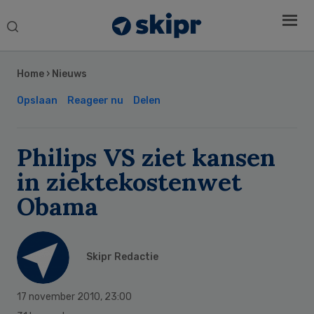
Search
this
Secondary
website
Sidebar
Home
›
Nieuws
Opslaan
Reageer nu
Delen
Philips VS ziet kansen
in ziektekostenwet
Obama
Skipr Redactie
17 november 2010
,
23:00