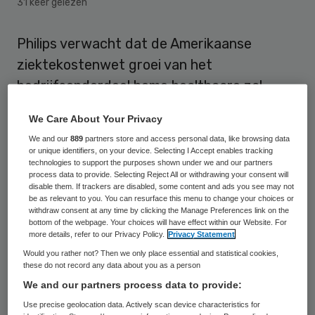
31 keer gelezen
Philips verwacht dat de Amerikaanse
ziektekostenwet groei van het
bedrijfsonderdeel home healthcare zal
stimuleren en is begonnen met het
We Care About Your Privacy
aannemen van personeel om die groei te
We and our
889
partners store and access personal data, like browsing data
ondersteunen. Dat meldt RTL Z.
or unique identifiers, on your device. Selecting I Accept enables tracking
technologies to support the purposes shown under we and our partners
process data to provide. Selecting Reject All or withdrawing your consent will
disable them. If trackers are disabled, some content and ads you see may not
Verschuiving
be as relevant to you. You can resurface this menu to change your choices or
withdraw consent at any time by clicking the Manage Preferences link on the
bottom of the webpage. Your choices will have effect within our Website. For
“We blijven
optimistisch
over de markt ”,
more details, refer to our Privacy Policy.
Privacy Statement
aldus Greg Sebasky, chief executive van
Would you rather not? Then we only place essential and statistical cookies,
these do not record any data about you as a person
Philips Electronics North America,
We and our partners process data to provide:
tegenover Dow Jones. “We verwachten dat
Use precise geolocation data. Actively scan device characteristics for
hervorming van de gezondheidszorg goed