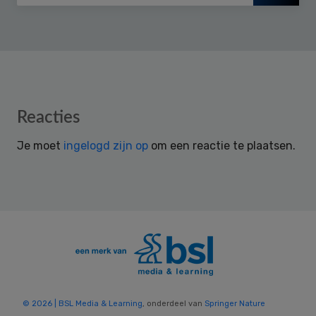
Reader
Reacties
Interactions
Je moet
ingelogd zijn op
om een reactie te plaatsen.
© 2026 | BSL Media & Learning
, onderdeel van
Springer Nature