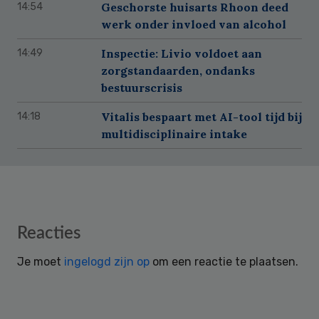
Geschorste huisarts Rhoon deed
14:54
werk onder invloed van alcohol
Inspectie: Livio voldoet aan
14:49
zorgstandaarden, ondanks
bestuurscrisis
Vitalis bespaart met AI-tool tijd bij
14:18
multidisciplinaire intake
Reader
Reacties
Interactions
Je moet
ingelogd zijn op
om een reactie te plaatsen.