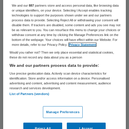
We and our
887
partners store and access personal data, like browsing data
Philips gaat intensief samenwerken met
or unique identifiers, on your device. Selecting I Accept enables tracking
Isala klinieken in Zwolle met als inzet het
technologies to support the purposes shown under we and our partners
process data to provide. Selecting Reject All or withdrawing your consent will
betaalbaar houden en verbeteren van de
disable them. If trackers are disabled, some content and ads you see may not
be as relevant to you. You can resurface this menu to change your choices or
patiëntenzorg. Met de overeenkomst is 60
withdraw consent at any time by clicking the Manage Preferences link on the
bottom of the webpage. Your choices will have effect within our Website. For
miljoen euro gemoeid, aldus Philips
more details, refer to our Privacy Policy.
Privacy Statement
maandag.
Would you rather not? Then we only place essential and statistical cookies,
these do not record any data about you as a person
De stap past in de strategie van Philips, dat
We and our partners process data to provide:
de afgelopen jaren is veranderd van een
Use precise geolocation data. Actively scan device characteristics for
identification. Store and/or access information on a device. Personalised
leverancier van medische systemen in een
advertising and content, advertising and content measurement, audience
research and services development.
bedrijf dat ziekenhuizen een breed scala
List of Partners (vendors)
van diensten levert, van innovaties tot
advies over de optimale inrichting van
Manage Preferences
zorgprocessen.
Reject All
I Accept