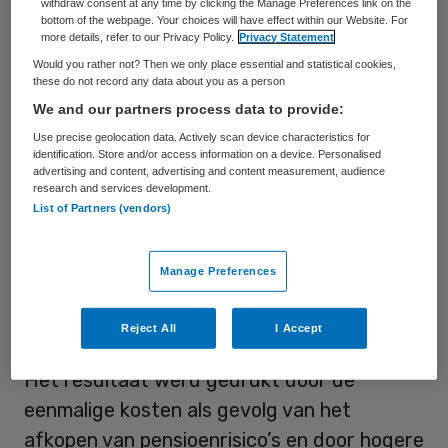
withdraw consent at any time by clicking the Manage Preferences link on the
flink geholpen door gunstige
bottom of the webpage. Your choices will have effect within our Website. For
more details, refer to our Privacy Policy.
Privacy Statement
wisselkoerseffecten. Zonder die rugwind
Would you rather not? Then we only place essential and statistical cookies,
was de omzetgroei op 3 procent
these do not record any data about you as a person
We and our partners process data to provide:
uitgekomen. De orderontvangst nam op
Use precise geolocation data. Actively scan device characteristics for
vergelijkbare basis met 15 procent toe.
identification. Store and/or access information on a device. Personalised
advertising and content, advertising and content measurement, audience
research and services development.
Nettoverlies
List of Partners (vendors)
Op de totale kwartaalomzet van 7,1 miljard
Manage Preferences
(plus 9 procent) euro leed Philips een
nettoverlies van 39 miljoen euro, tegen een
Reject All
I Accept
winst van 134 miljoen euro een jaar eerder.
Het resultaat werd gedrukt door de
eenmalige kosten als gevolg van het
afkopen van pensioenrisico’s en door hogere