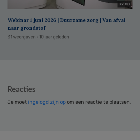
32:08
Webinar 1 juni 2026 | Duurzame zorg | Van afval
naar grondstof
31 weergaven
· 10 jaar geleden
Reader
Reacties
Interactions
Je moet
ingelogd zijn op
om een reactie te plaatsen.