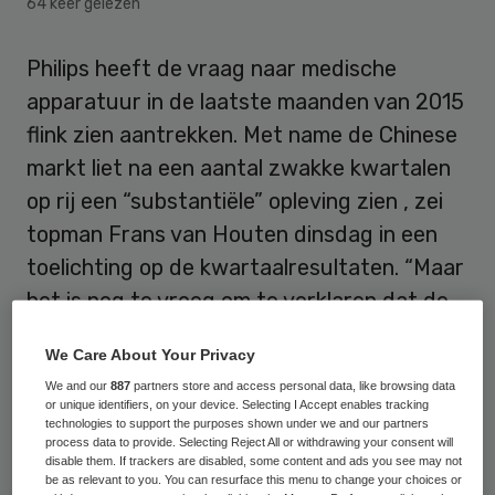
64 keer gelezen
Philips heeft de vraag naar medische
apparatuur in de laatste maanden van 2015
flink zien aantrekken. Met name de Chinese
markt liet na een aantal zwakke kwartalen
op rij een “substantiële” opleving zien , zei
topman Frans van Houten dinsdag in een
toelichting op de kwartaalresultaten. “Maar
het is nog te vroeg om te verklaren dat de
vertraging in China voorbij is.”
We Care About Your Privacy
De opbrengsten uit de verkoop van
We and our
887
partners store and access personal data, like browsing data
or unique identifiers, on your device. Selecting I Accept enables tracking
medische apparatuur namen in het vierde
technologies to support the purposes shown under we and our partners
process data to provide. Selecting Reject All or withdrawing your consent will
kwartaal met een kleine 15 procent toe tot
disable them. If trackers are disabled, some content and ads you see may not
be as relevant to you. You can resurface this menu to change your choices or
3,3 miljard euro. Daarbij werd Philips wel