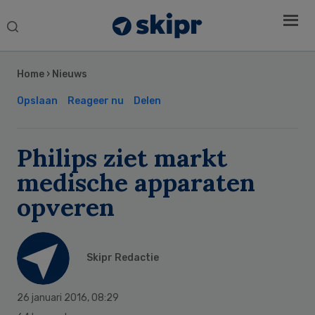
Search
this
Secondary
website
Sidebar
Home
›
Nieuws
Opslaan
Reageer nu
Delen
Philips ziet markt
medische apparaten
opveren
Skipr Redactie
26 januari 2016
,
08:29