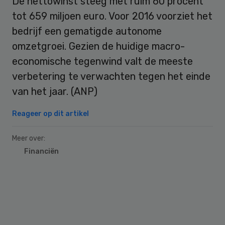
De nettowinst steeg met ruim 60 procent
tot 659 miljoen euro. Voor 2016 voorziet het
bedrijf een gematigde autonome
omzetgroei. Gezien de huidige macro-
economische tegenwind valt de meeste
verbetering te verwachten tegen het einde
van het jaar. (ANP)
Reageer op dit artikel
Meer over:
Financiën
Primary
Sidebar