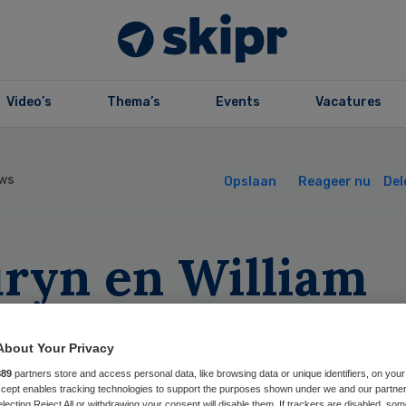
Video’s
Thema’s
Events
Vacatures
ws
Opslaan
Reageer nu
Del
uryn en William
hrikker Groep
About Your Privacy
rken samen
889
partners store and access personal data, like browsing data or unique identifiers, on your
Accept enables tracking technologies to support the purposes shown under we and our partne
electing Reject All or withdrawing your consent will disable them. If trackers are disabled, so