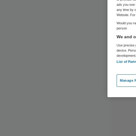
ads you see 
any time by c
Website. For 
Would you rat
person
We and ou
Use precise g
device. Pers
development
List of Part
Manage P