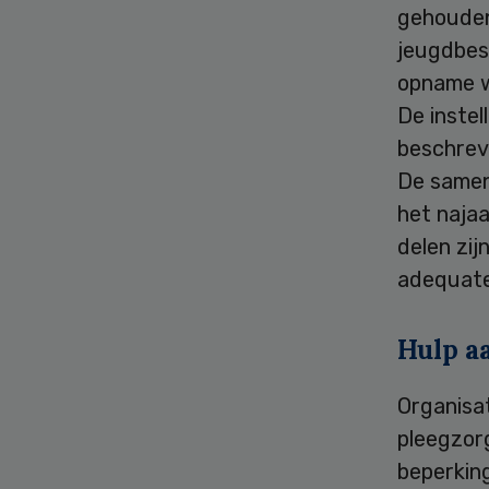
gehouden
jeugdbes
opname w
De instel
beschreve
De samenw
het najaa
delen zij
adequate
Hulp a
Organisa
pleegzor
beperkin