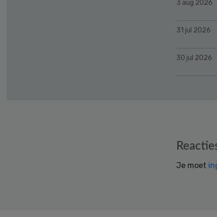
3 aug 2026
31 jul 2026
30 jul 2026
Reader
Reactie
Interactions
Je moet
in