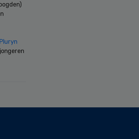
voogden)
en
Pluryn
 jongeren