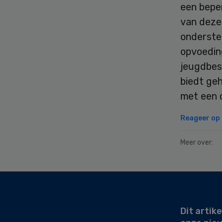
een bepe
van deze 
onderste
opvoedin
jeugdbesc
biedt ge
met een 
Reageer op d
Meer over:
Secondary
Sidebar
Dit artike