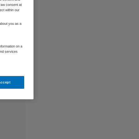
raw consent at
ect within our
 about you as a
information on a
and services
Accept