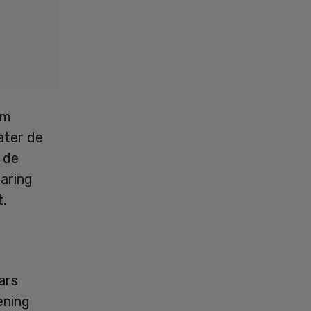
om
ater de
 de
laring
.
ars
ening