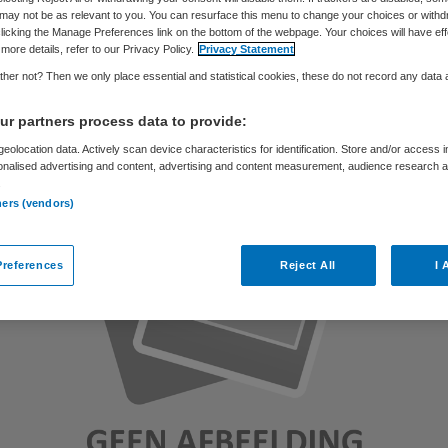
may not be as relevant to you. You can resurface this menu to change your choices or withd
licking the Manage Preferences link on the bottom of the webpage. Your choices will have eff
more details, refer to our Privacy Policy.
Privacy Statement
Skipr Redactie
15 juli 2012
,
18:02
63 keer gelezen
her not? Then we only place essential and statistical cookies, these do not record any data
r partners process data to provide:
eolocation data. Actively scan device characteristics for identification. Store and/or access 
onalised advertising and content, advertising and content measurement, audience research 
.
ners (vendors)
references
Reject All
I 