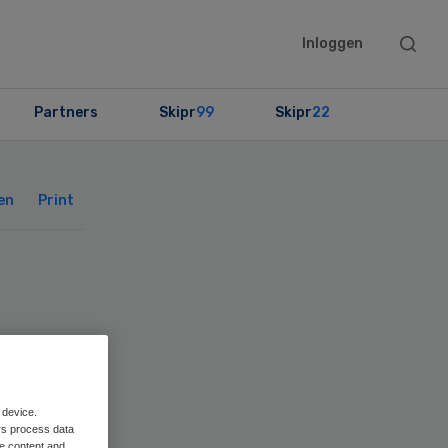
Searc
Inloggen
this
websit
Partners
Skipr
99
Skipr
22
Primary
Sidebar
en
Print
 device.
rs process data
me content and