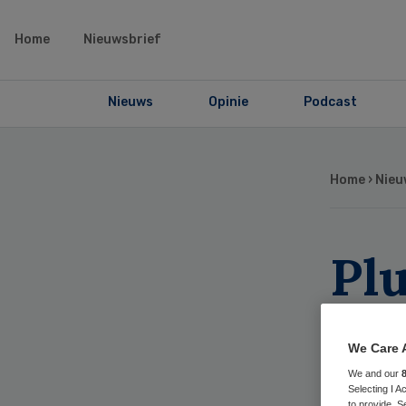
Home
Nieuwsbrief
Nieuws
Opinie
Podcast
Home
›
Nieu
Pl
Sc
We Care 
we
We and our
Selecting I 
to provide. S