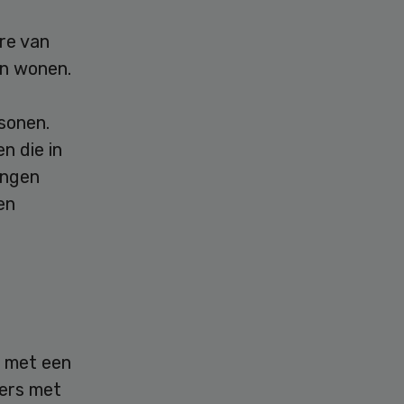
re van
en wonen.
sonen.
n die in
lingen
en
n met een
ders met