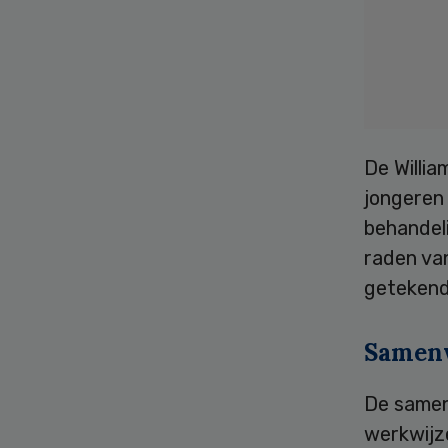
De Willi
jongeren
behandeli
raden van
getekend 
Samen
De samenw
werkwijz