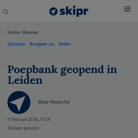
Search
this
Secondary
website
Sidebar
Home
›
Nieuws
Opslaan
Reageer nu
Delen
Poepbank geopend in
Leiden
Skipr Redactie
9 februari 2016
,
11:54
34 keer gelezen