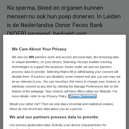
Na sperma, bloed en organen kunnen
mensen nu ook hun poep doneren. In Leiden
is de Nederlandse Donor Feces Bank
(NDFB) geopend, bedoeld voor
poeptransplantaties.
We Care About Your Privacy
De eerste ‘poepbank’ van het land is
We and our
889
partners store and access personal data, like browsing data
or unique identifiers, on your device. Selecting I Accept enables tracking
bedoeld voor mensen met bepaalde
technologies to support the purposes shown under we and our partners
process data to provide. Selecting Reject All or withdrawing your consent will
darmaandoeningen, zoals steeds
disable them. If trackers are disabled, some content and ads you see may not
terugkerende infecties met Clostridium
be as relevant to you. You can resurface this menu to change your choices or
withdraw consent at any time by clicking the Manage Preferences link on the
difficile. Hun darmflora is van slag. Als zij de
bottom of the webpage. Your choices will have effect within our Website. For
more details, refer to our Privacy Policy.
Privacy Statement
verdunde ontlasting van een gezonde
Would you rather not? Then we only place essential and statistical cookies,
donor krijgen, kunnen ze herstellen. Zo’n
these do not record any data about you as a person
ingreep gebeurt een paar keer per maand in
We and our partners process data to provide:
Nederland.
Use precise geolocation data. Actively scan device characteristics for