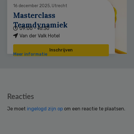
16 december 2025, Utrecht
Masterclass
Teamdynamiek
09:00 - 16:30
Van der Valk Hotel
Inschrijven
Meer informatie
Reader
Reacties
Interactions
Je moet
ingelogd zijn op
om een reactie te plaatsen.