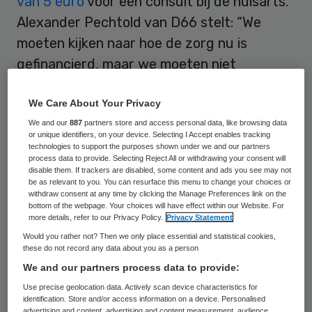
van 5 euro
voor een consult bij de huisarts.
Alexander Pechtold van D66 stelt: “We
moeten kijken naar hoe de zorg nu is
gefinancierd, maar we moeten niet
beknibbelen op de bereikbaarheid ervan.”
We Care About Your Privacy
De premies in de zorg kunnen wat de PvdA
We and our
887
partners store and access personal data, like browsing data
or unique identifiers, on your device. Selecting I Accept enables tracking
betreft meer inkomensafhankelijk worden.
technologies to support the purposes shown under we and our partners
De PvdA wil snijden in de salarissen van
process data to provide. Selecting Reject All or withdrawing your consent will
disable them. If trackers are disabled, some content and ads you see may not
medisch specialisten en de efficiency
be as relevant to you. You can resurface this menu to change your choices or
withdraw consent at any time by clicking the Manage Preferences link on the
vergroten. Ook het CDA wil dat het eigen
bottom of the webpage. Your choices will have effect within our Website. For
more details, refer to our Privacy Policy.
Privacy Statement
risico en de premies in de zorg niet stijgen.
Would you rather not? Then we only place essential and statistical cookies,
these do not record any data about you as a person
PVV, GroenLinks en SP:
We and our partners process data to provide:
maatschappelijke tegenstellingen
Use precise geolocation data. Actively scan device characteristics for
identification. Store and/or access information on a device. Personalised
advertising and content, advertising and content measurement, audience