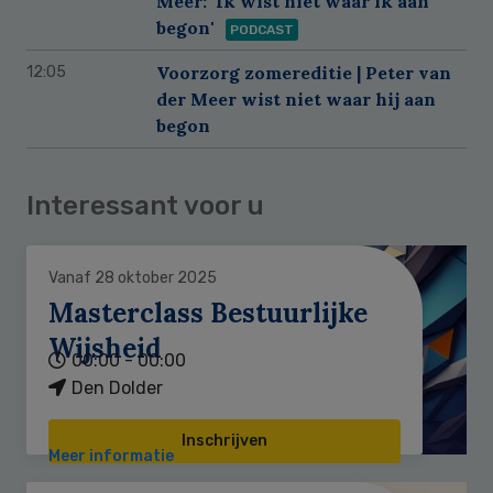
Meer: 'Ik wist niet waar ik aan
begon'
PODCAST
Voorzorg zomereditie | Peter van
12:05
der Meer wist niet waar hij aan
begon
Interessant voor u
Vanaf 28 oktober 2025
Masterclass Bestuurlijke
Wijsheid
00:00 - 00:00
Den Dolder
Inschrijven
Meer informatie