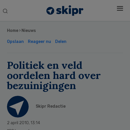
Search
this
Secondary
website
Sidebar
Home
›
Nieuws
Opslaan
Reageer nu
Delen
Politiek en veld
oordelen hard over
bezuinigingen
Skipr Redactie
2 april 2010
,
13:14