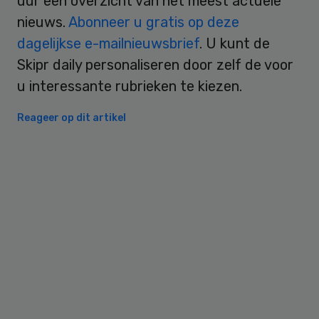
uur een overzicht van het meest actuele
nieuws.
Abonneer u gratis op deze
dagelijkse e-mailnieuwsbrief
. U kunt de
Skipr daily personaliseren door zelf de voor
u interessante rubrieken te kiezen.
Reageer op dit artikel
Primary
Sidebar