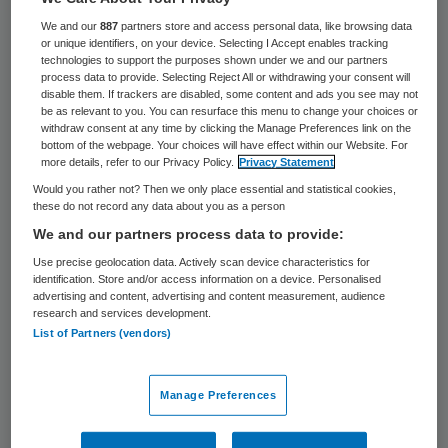
13 januari 2025
,
16:32
We and our
887
partners store and access personal data, like browsing data
593 keer gelezen
or unique identifiers, on your device. Selecting I Accept enables tracking
technologies to support the purposes shown under we and our partners
process data to provide. Selecting Reject All or withdrawing your consent will
Ggz-aanbieders konden vanaf 1 januari
disable them. If trackers are disabled, some content and ads you see may not
2025 niet declareren. Dat lijkt heel abrupt,
be as relevant to you. You can resurface this menu to change your choices or
withdraw consent at any time by clicking the Manage Preferences link on the
maar eigenlijk kon iedereen dat al maanden
bottom of the webpage. Your choices will have effect within our Website. For
more details, refer to our Privacy Policy.
Privacy Statement
zien aankomen. Waarom is er dan niet tijdig
Would you rather not? Then we only place essential and statistical cookies,
iets geregeld? Wat blijkt: vooral de kleine
these do not record any data about you as a person
ggz-aanbieder kan hierdoor in de problemen
We and our partners process data to provide:
raken. Is er te weinig oog geweest voor hun
Use precise geolocation data. Actively scan device characteristics for
identification. Store and/or access information on a device. Personalised
situatie?
advertising and content, advertising and content measurement, audience
research and services development.
List of Partners (vendors)
Laat weten wat u vindt via de
Zorgvisiepoll
van deze week
.
Manage Preferences