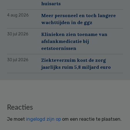
huisarts
Meer personeel en toch langere
4 aug 2026
wachttijden in de ggz
Klinieken zien toename van
30 jul 2026
afslankmedicatie bij
eetstoornissen
Ziekteverzuim kost de zorg
30 jul 2026
jaarlijks ruim 5,8 miljard euro
Reader
Reacties
Interactions
Je moet
ingelogd zijn op
om een reactie te plaatsen.