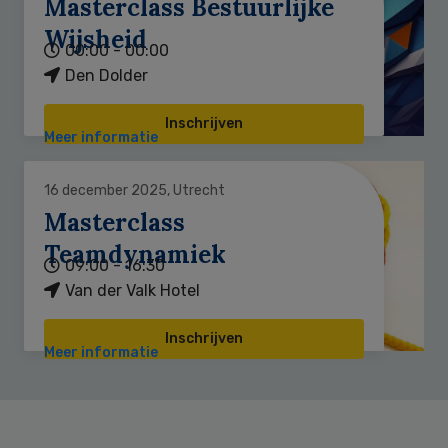
Masterclass Bestuurlijke
Wijsheid
00:00 - 00:00
Den Dolder
Inschrijven
Meer informatie
16 december 2025, Utrecht
Masterclass
Teamdynamiek
09:00 - 16:30
Van der Valk Hotel
Inschrijven
Meer informatie