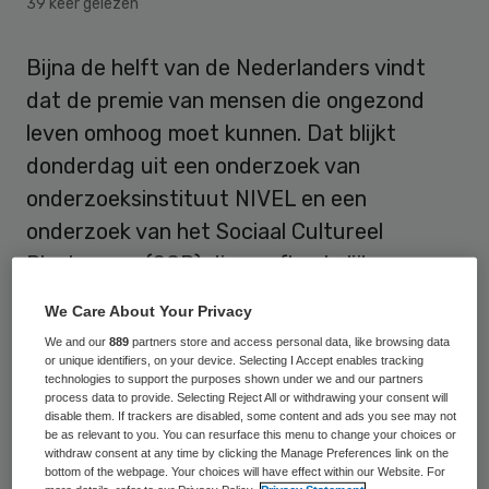
39 keer gelezen
Bijna de helft van de Nederlanders vindt
dat de premie van mensen die ongezond
leven omhoog moet kunnen. Dat blijkt
donderdag uit een onderzoek van
onderzoeksinstituut NIVEL en een
onderzoek van het Sociaal Cultureel
Planbureau (SCP) die onafhankelijk van
elkaar zijn gedaan.
We Care About Your Privacy
We and our
889
partners store and access personal data, like browsing data
Het NIVEL schrijft dat 40 procent van de
or unique identifiers, on your device. Selecting I Accept enables tracking
Nederlanders vindt dat ongezond leven tot
technologies to support the purposes shown under we and our partners
process data to provide. Selecting Reject All or withdrawing your consent will
een hogere zorgpremie moet kunnen leiden,
disable them. If trackers are disabled, some content and ads you see may not
be as relevant to you. You can resurface this menu to change your choices or
het SCP schrijft dat bijna de helft van de
withdraw consent at any time by clicking the Manage Preferences link on the
bottom of the webpage. Your choices will have effect within our Website. For
bevolking “het acceptabel zou vinden om