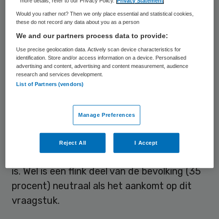
more details, refer to our Privacy Policy.
Privacy Statement
een grotere financiële bijdrage te vragen”.
Would you rather not? Then we only place essential and statistical cookies,
these do not record any data about you as a person
“Bij een ongezonde levensstijl moet je
We and our partners process data to provide:
denken aan roken en te zwaar zijn”, legt
Use precise geolocation data. Actively scan device characteristics for
NIVEL-onderzoekster Joke Korevaar uit.
identification. Store and/or access information on a device. Personalised
advertising and content, advertising and content measurement, audience
research and services development.
Neutraal
List of Partners (vendors)
Uit het rapport van het SCP blijkt dat
Manage Preferences
slechts een klein deel van de Nederlanders
tegen een premieverhoging of andere
Reject All
I Accept
financiële bijdrage van ongezonde mensen
is. Wel is een flink deel van de bevolking (35
procent) neutraal als het aankomt op dit
vraagstuk.