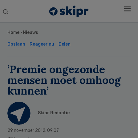
Search
this
Secondary
website
Sidebar
Home
›
Nieuws
Opslaan
Reageer nu
Delen
‘Premie ongezonde
mensen moet omhoog
kunnen’
Skipr Redactie
29 november 2012
,
09:07