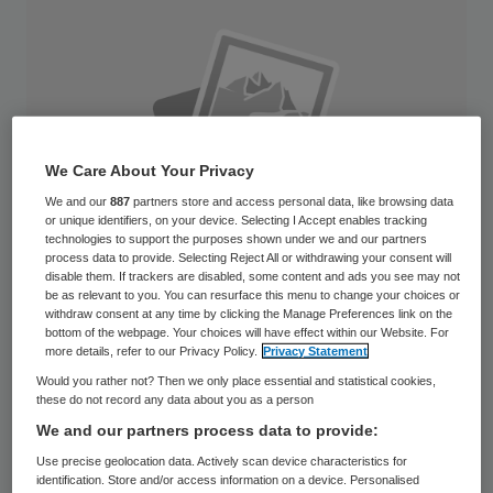
We Care About Your Privacy
We and our
887
partners store and access personal data, like browsing data
or unique identifiers, on your device. Selecting I Accept enables tracking
technologies to support the purposes shown under we and our partners
process data to provide. Selecting Reject All or withdrawing your consent will
disable them. If trackers are disabled, some content and ads you see may not
be as relevant to you. You can resurface this menu to change your choices or
withdraw consent at any time by clicking the Manage Preferences link on the
bottom of the webpage. Your choices will have effect within our Website. For
more details, refer to our Privacy Policy.
Privacy Statement
Door de forse winst die
Would you rather not? Then we only place essential and statistical cookies,
zorgkostenverzekeraars boeken, kan de
these do not record any data about you as a person
premie voor ziektekosten voor elke
We and our partners process data to provide:
premiebetaler omlaag met maandelijks 15
Use precise geolocation data. Actively scan device characteristics for
identification. Store and/or access information on a device. Personalised