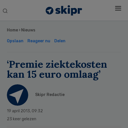
Search
this
Secondary
website
Sidebar
Home
›
Nieuws
Opslaan
Reageer nu
Delen
‘Premie ziektekosten
kan 15 euro omlaag’
Skipr Redactie
19 april 2013
,
09:32
23 keer gelezen