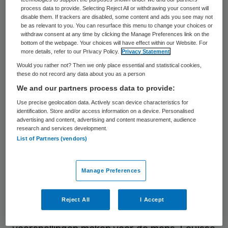
process data to provide. Selecting Reject All or withdrawing your consent will
effecten van toxische stoffen. Zijn
disable them. If trackers are disabled, some content and ads you see may not
be as relevant to you. You can resurface this menu to change your choices or
computermodel rekent exact uit (en
withdraw consent at any time by clicking the Manage Preferences link on the
voorspelt) wat er met een stof gebeurt,
bottom of the webpage. Your choices will have effect within our Website. For
more details, refer to our Privacy Policy.
Privacy Statement
waar deze zich ophoopt en wat het verloop
Would you rather not? Then we only place essential and statistical cookies,
van de concentratie van deze stof in het
these do not record any data about you as a person
We and our partners process data to provide:
bloed is. Tot nu werd toxiciteit van een stof
Use precise geolocation data. Actively scan device characteristics for
vooral bepaald aan de hand van
identification. Store and/or access information on a device. Personalised
experimenten met dieren, of met behulp
advertising and content, advertising and content measurement, audience
research and services development.
van losse cellen (in vitro) in plaats van
List of Partners (vendors)
dieren. Maar een groot probleem van
studies met cellen is dat ze moeilijk zijn te
Manage Preferences
vertalen naar risicobeoordelingen voor de
mens. Door computermodellen te koppelen
Reject All
I Accept
aan de in vitro modellen kan Louisse