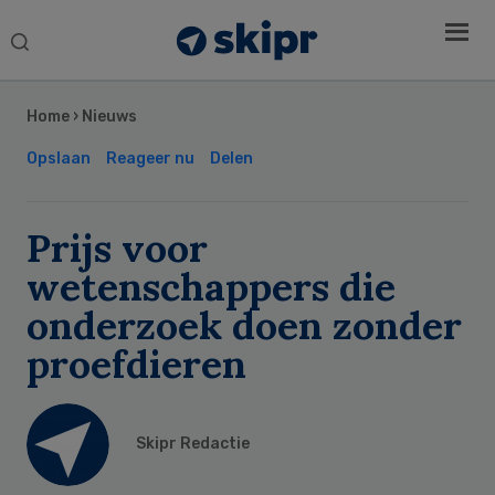
Search
this
Secondary
website
Sidebar
Home
›
Nieuws
Opslaan
Reageer nu
Delen
Prijs voor
wetenschappers die
onderzoek doen zonder
proefdieren
Skipr Redactie