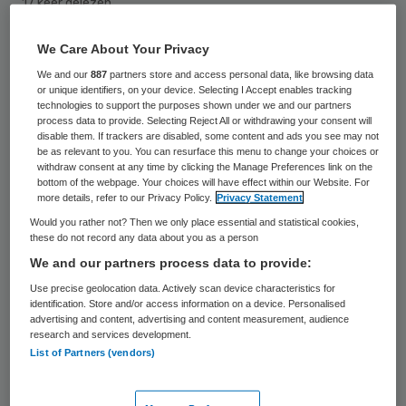
17 keer gelezen
We Care About Your Privacy
Sterke pijnstillers als Percocet hebben
We and our
887
partners store and access personal data, like browsing data
mogelijk een rol gespeeld bij de dood van
or unique identifiers, on your device. Selecting I Accept enables tracking
technologies to support the purposes shown under we and our partners
Prince. Dat meldden onderzoekers die
process data to provide. Selecting Reject All or withdrawing your consent will
nagaan of de Amerikaanse popster
disable them. If trackers are disabled, some content and ads you see may not
be as relevant to you. You can resurface this menu to change your choices or
medicijnen kreeg van een dokter of
withdraw consent at any time by clicking the Manage Preferences link on the
bottom of the webpage. Your choices will have effect within our Website. For
overleed door een overdosis, aldus
more details, refer to our Privacy Policy.
Privacy Statement
Amerikaanse media.
Would you rather not? Then we only place essential and statistical cookies,
these do not record any data about you as a person
Op Paisley Park, het complex van Prince in
We and our partners process data to provide:
een voorstad van Minneapolis, heeft de
Use precise geolocation data. Actively scan device characteristics for
identification. Store and/or access information on a device. Personalised
politie tijdens een huiszoeking
advertising and content, advertising and content measurement, audience
research and services development.
voorgeschreven middelen gevonden. De
List of Partners (vendors)
autoriteiten wilden geen verdere details
geven over het soort middel. Daarnaast