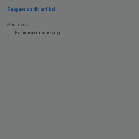
Reageer op dit artikel
Meer over:
Farmaceutische zorg
Primary
Sidebar