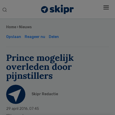
Search
this
Secondary
website
Sidebar
Home
›
Nieuws
Opslaan
Reageer nu
Delen
Prince mogelijk
overleden door
pijnstillers
Skipr Redactie
29 april 2016
,
07:45