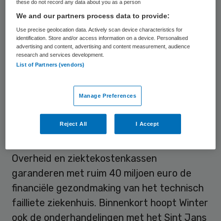
these do not record any data about you as a person
beschouwd als een veelbelovende
We and our partners process data to provide:
investering, een groeimarkt, zo meldt de
Use precise geolocation data. Actively scan device characteristics for
identification. Store and/or access information on a device. Personalised
krant.
advertising and content, advertising and content measurement, audience
research and services development.
List of Partners (vendors)
Ondernemers in ziekenhuizen
Manage Preferences
De al jaren kwakkelende
IJsselmeerziekenhuizen komen voor 5
Reject All
I Accept
miljoen euro plus het reorganisatierisico in
handen van arts-ondernemer Loek Winter.
Overheid en ziektekostenkassen
garanderen met ruim 40 miljoen euro de
financiële gezondmaking van het technisch
failliete ziekenhuis. Binnenkort hoopt Winter
ook de onderhandelingen met het Sint Jans