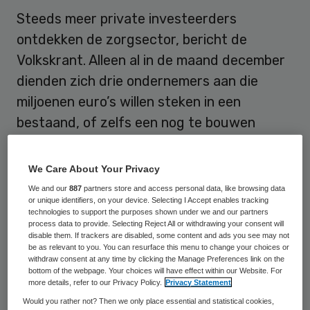
Steeds meer private investeerders
ontdekken de zorgsector, bericht de
Volkskrant. Alleen al in de maand december
dienden zich drie ondernemers aan die
miljoenen euro’s willen steken in een
bestaand, of zelfs een nog te bouwen
ziekenhuis.
We Care About Your Privacy
Groeimarkt
We and our
887
partners store and access personal data, like browsing data
or unique identifiers, on your device. Selecting I Accept enables tracking
technologies to support the purposes shown under we and our partners
Zorg is dankzij de vergrijzing een
process data to provide. Selecting Reject All or withdrawing your consent will
disable them. If trackers are disabled, some content and ads you see may not
groeisector en wegens de constante
be as relevant to you. You can resurface this menu to change your choices or
withdraw consent at any time by clicking the Manage Preferences link on the
toestroom van patiënten niet onderhevig
bottom of the webpage. Your choices will have effect within our Website. For
aan conjunctuurschommelingen. Vooral
more details, refer to our Privacy Policy.
Privacy Statement
Would you rather not? Then we only place essential and statistical cookies,
ziekenhuizen worden momenteel