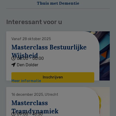
Thuis met Dementie
Interessant voor u
Vanaf 28 oktober 2025
Masterclass Bestuurlijke
Wijsheid
00:00 - 00:00
Den Dolder
Inschrijven
Meer informatie
16 december 2025, Utrecht
Masterclass
Teamdynamiek
09:00 - 16:30