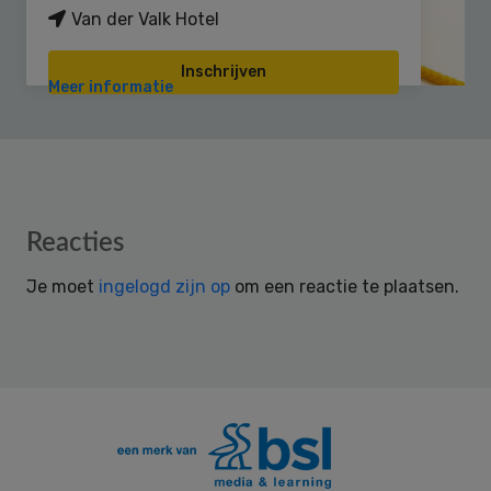
Van der Valk Hotel
Inschrijven
Meer informatie
Reader
Reacties
Interactions
Je moet
ingelogd zijn op
om een reactie te plaatsen.