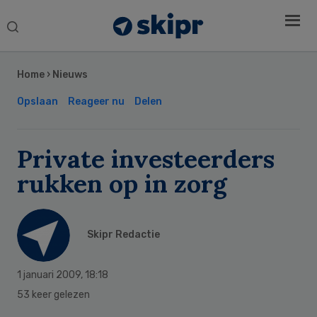
Search
this
Secondary
website
Sidebar
Home
›
Nieuws
Opslaan
Reageer nu
Delen
Private investeerders
rukken op in zorg
Skipr Redactie
1 januari 2009
,
18:18
53 keer gelezen