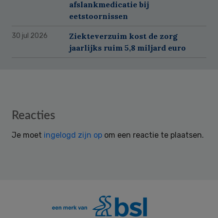
afslankmedicatie bij
eetstoornissen
Ziekteverzuim kost de zorg
30 jul 2026
jaarlijks ruim 5,8 miljard euro
Reader
Reacties
Interactions
Je moet
ingelogd zijn op
om een reactie te plaatsen.