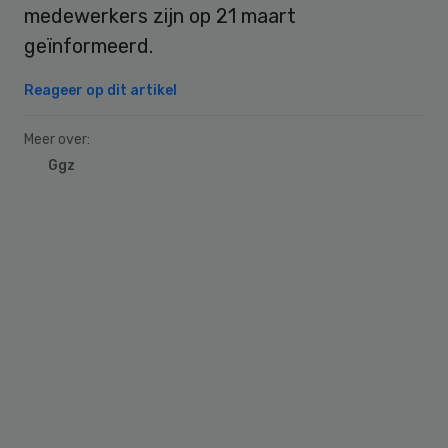
medewerkers zijn op 21 maart
geïnformeerd.
Reageer op dit artikel
Meer over:
Ggz
Primary
Sidebar