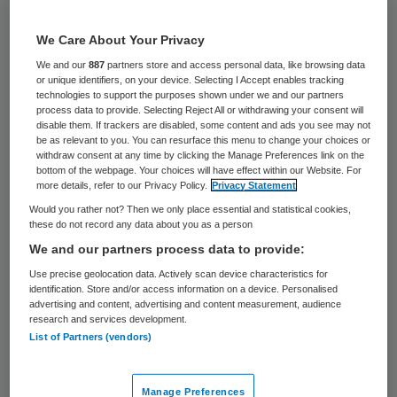
15 keer gelezen
We Care About Your Privacy
Ggz-aanbieder Pro Persona wil het aantal
We and our
887
partners store and access personal data, like browsing data
fte’s onder de zorgsecretaresses
or unique identifiers, on your device. Selecting I Accept enables tracking
technologies to support the purposes shown under we and our partners
terugbrengen van 130 naar 85. Dat meldt
process data to provide. Selecting Reject All or withdrawing your consent will
disable them. If trackers are disabled, some content and ads you see may not
De Gelderlander op basis van een interne
be as relevant to you. You can resurface this menu to change your choices or
withdraw consent at any time by clicking the Manage Preferences link on the
mededeling.
bottom of the webpage. Your choices will have effect within our Website. For
more details, refer to our Privacy Policy.
Privacy Statement
Momenteel werken er circa 200
Would you rather not? Then we only place essential and statistical cookies,
these do not record any data about you as a person
secretarissen bij de ggz-aanbieder
We and our partners process data to provide:
instelling met locaties in plaatsen als
Use precise geolocation data. Actively scan device characteristics for
Arnhem, Wolfheze, Tiel, Veenendaal en
identification. Store and/or access information on a device. Personalised
advertising and content, advertising and content measurement, audience
Nijmegen. Door een andere manier van
research and services development.
werken zijn er straks minder
List of Partners (vendors)
administratieve medewerkers nodig, aldus
De Gelderlander
. Zo moeten cliënten sneller
Manage Preferences