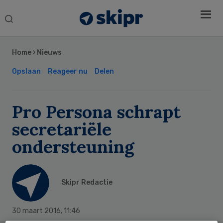
Search
this
Secondary
website
Sidebar
Home
›
Nieuws
Opslaan
Reageer nu
Delen
Pro Persona schrapt
secretariële
ondersteuning
Skipr Redactie
30 maart 2016
,
11:46